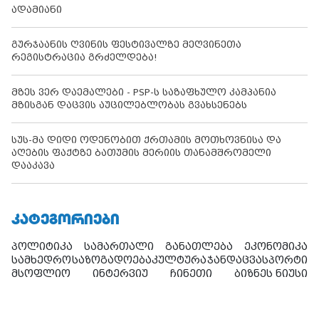
ადამიანი
გურჯაანის ღვინის ფესტივალზე მეღვინეთა
რეგისტრაცია გრძელდება!
მზეს ვერ დაემალები - PSP-ს საზაფხულო კამპანია
მზისგან დაცვის აუცილებლობას გვახსენებს
სუს-მა დიდი ოდენობით ქრთამის მოთხოვნისა და
აღების ფაქტზე ბათუმის მერიის თანამშრომელი
დააკავა
ᲙᲐᲢᲔᲒᲝᲠᲘᲔᲑᲘ
პოლიტიკა
სამართალი
განათლება
ეკონომიკა
სამხედრო
საზოგადოება
კულტურა
ჯანდაცვა
სპორტი
მსოფლიო
ინტერვიუ
ჩინეთი
ბიზნეს ნიუსი