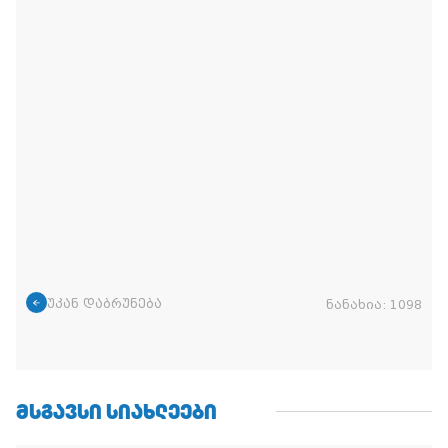
უკან დაბრუნება
ნანახია:
1098
ᲛᲡᲒᲐᲕᲡᲘ ᲡᲘᲐᲮᲚᲔᲔᲑᲘ