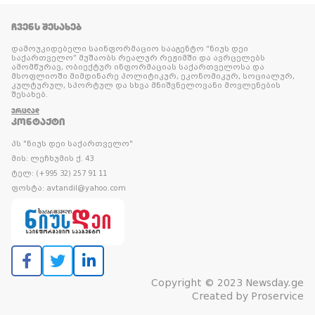
ᲩᲕᲔᲜᲡ ᲨᲔᲡᲐᲮᲔᲑ
დამოუკიდებელი საინფორმაციო სააგენტო “ნიუს დეი
საქართველო” მუშაობს რეალურ რეჟიმში და ავრცელებს
ამომწურავ, ობიექტურ ინფორმაციას საქართველოსა და
მსოფლიოში მიმდინარე პოლიტიკურ, ეკონომიკურ, სოციალურ,
კულტურულ, სპორტულ და სხვა მნიშვნელოვანი მოვლენების
შესახებ.
ᲕᲠᲪᲚᲐᲓ
ᲙᲝᲜᲢᲐᲥᲢᲘ
პს "ნიუს დეი საქართველო"
მის: ლეჩხუმის ქ. 43
ტელ: (+995 32) 257 91 11
ფოსტა: avtandil@yahoo.com
Copyright © 2023 Newsday.ge
Created by
Proservice