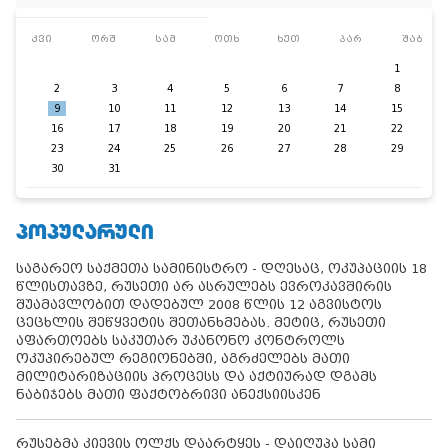
კვი
ორშ
სამ
ოთხ
ხუთ
პარ
შაბ
1
2
3
4
5
6
7
8
9
10
11
12
13
14
15
16
17
18
19
20
21
22
23
24
25
26
27
28
29
30
31
ᲞᲝᲞᲣᲚᲐᲠᲣᲚᲘ
საგარეო საქმეთა სამინისტრო - დღესაც, ოკუპაციის 18
წლისთავზე, რუსეთი არ ასრულებს ევროკავშირის
შუამავლობით დადებულ 2008 წლის 12 აგვისტოს
ცეცხლის შეწყვეტის შეთანხმებას. მეტიც, რუსეთი
აფართოებს საკუთარ უკანონო კონტროლს
ოკუპირებულ რეგიონებში, აგრძელებს მათი
მილიტარიზაციის პროცესს და აქტიურად დგამს
ნაბიჯებს მათი ფაქტობრივი ანექსიისკენ
რუსებმა კიევის ოლქს დაარტყეს - დაიღუპა სამი