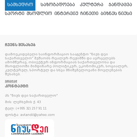
სამხედრო
საზოგადოება
კულტურა
ჯანდაცვა
სპორტი
მსოფლიო
ინტერვიუ
ჩინეთი
ბიზნეს ნიუსი
ᲩᲕᲔᲜᲡ ᲨᲔᲡᲐᲮᲔᲑ
დამოუკიდებელი საინფორმაციო სააგენტო “ნიუს დეი
საქართველო” მუშაობს რეალურ რეჟიმში და ავრცელებს
ამომწურავ, ობიექტურ ინფორმაციას საქართველოსა და
მსოფლიოში მიმდინარე პოლიტიკურ, ეკონომიკურ, სოციალურ,
კულტურულ, სპორტულ და სხვა მნიშვნელოვანი მოვლენების
შესახებ.
ᲕᲠᲪᲚᲐᲓ
ᲙᲝᲜᲢᲐᲥᲢᲘ
პს "ნიუს დეი საქართველო"
მის: ლეჩხუმის ქ. 43
ტელ: (+995 32) 257 91 11
ფოსტა: avtandil@yahoo.com