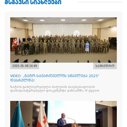
ᲛᲡᲒᲐᲕᲡᲘ ᲡᲘᲐᲮᲚᲔᲔᲑᲘ
2025-05-08 16:49
სამხედრო
VIDEO: „ნატო-საქართველოს სწავლება 2025“
დასრულდა!
ნატოს გაძლიერებული ძალების თავსებადობის
დამადასტურებელი დოკუმენტი ვაზიანში, IV ქვეით