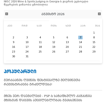
IWSC 2026 Wine & Spirits Judging in Georgia-ს ჟიურის უცხოელი
წევრების ვინაობა ცნობილია
აგვისტო 2026
კვი
ორშ
სამ
ოთხ
ხუთ
პარ
შაბ
1
2
3
4
5
6
7
8
9
10
11
12
13
14
15
16
17
18
19
20
21
22
23
24
25
26
27
28
29
30
31
ᲞᲝᲞᲣᲚᲐᲠᲣᲚᲘ
გურჯაანის ღვინის ფესტივალზე მეღვინეთა
რეგისტრაცია გრძელდება!
მზეს ვერ დაემალები - PSP-ს საზაფხულო კამპანია
მზისგან დაცვის აუცილებლობას გვახსენებს