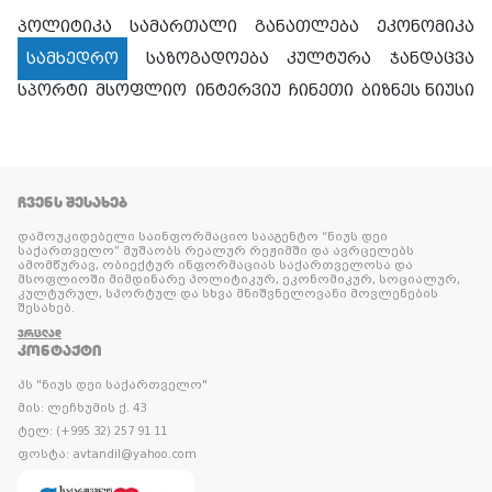
პოლიტიკა
სამართალი
განათლება
ეკონომიკა
სამხედრო
საზოგადოება
კულტურა
ჯანდაცვა
სპორტი
მსოფლიო
ინტერვიუ
ჩინეთი
ბიზნეს ნიუსი
ᲩᲕᲔᲜᲡ ᲨᲔᲡᲐᲮᲔᲑ
დამოუკიდებელი საინფორმაციო სააგენტო “ნიუს დეი
საქართველო” მუშაობს რეალურ რეჟიმში და ავრცელებს
ამომწურავ, ობიექტურ ინფორმაციას საქართველოსა და
მსოფლიოში მიმდინარე პოლიტიკურ, ეკონომიკურ, სოციალურ,
კულტურულ, სპორტულ და სხვა მნიშვნელოვანი მოვლენების
შესახებ.
ᲕᲠᲪᲚᲐᲓ
ᲙᲝᲜᲢᲐᲥᲢᲘ
პს "ნიუს დეი საქართველო"
მის: ლეჩხუმის ქ. 43
ტელ: (+995 32) 257 91 11
ფოსტა: avtandil@yahoo.com