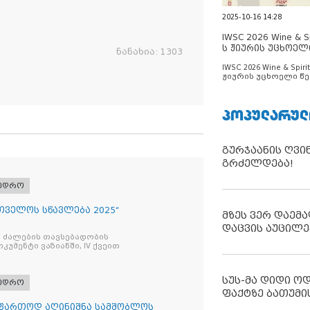
2025-10-16 14:28
IWSC 2026 Wine & Spi
ს ჟიურის უცხოელ
ნანახია:
1303
ცნობილია
IWSC 2026 Wine & Spirit
ჟიურის უცხოელი წე
ცნობილია
ᲞᲝᲞᲣᲚᲐᲠᲣᲚ
გურჯაანის ღვი
გრძელდება!
ხედრო
რთველოს სწავლება 2025“
მზეს ვერ დაემა
დაცვის აუცილე
 ძალების თავსებადობის
უმენტი ვაზიანში, IV ქვეით
სუს-მა დიდი ო
ხედრო
ფაქტზე ბათუმი
ი ფართოდ აღინიშნა სამშობლოს