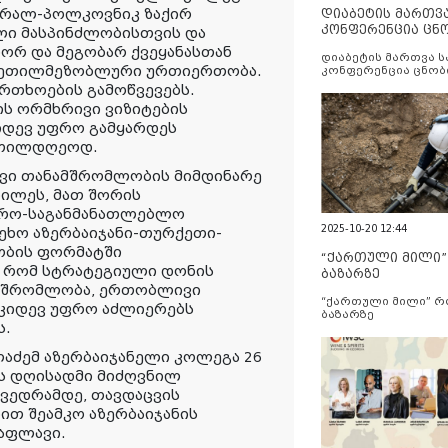
ნერალ-პოლკოვნიკ ზაქირ
დიაბეტის მართვ
კონფერენცია ცნ
ლი მასპინძლობისთვის და
და სერვისების გ
ორ და მეგობარ ქვეყანასთან
დიაბეტის მართვა 
 კეთილმეზობლური ურთიერთობა.
კონფერენცია ცნობ
სერვისების გაუმჯობ
რთხოების გამოწვევებს.
ს ორმხრივი ვიზიტების
კიდევ უფრო გამყარდეს
კეთილდღეოდ.
ივი თანამშრომლობის მიმდინარე
ხილეს, მათ შორის
დრო-საგანმანათლებლო
2025-10-20 12:44
ეხო აზერბაიჯანი-თურქეთი-
ობის ფორმატში
“ქართული მილი
, რომ სტრატეგიული დონის
ბაზარზე
ამშრომლობა, ერთობლივი
“ქართული მილი” 
 კიდევ უფრო აძლიერებს
ბაზარზე
ს.
ლაძემ აზერბაიჯანელი კოლეგა 26
ს დღისადმი მიძღვნილ
ხვედრამდე, თავდაცვის
ნით შეამკო აზერბაიჯანის
აფლავი.