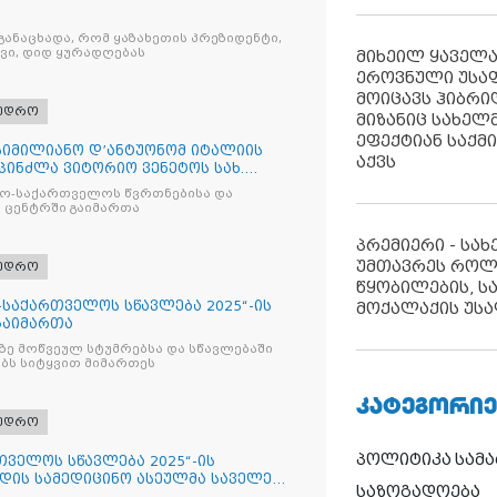
განაცხადა, რომ ყაზახეთის პრეზიდენტი,
ვი, დიდ ყურადღებას
მიხეილ ყაველ
ეროვნული უსა
მოიცავს ჰიბრ
ხედრო
მიზანიც სახელმ
ეფექტიან საქმ
სიმილიანო დ’ანტუონომ იტალიის
აქვს
პინძლა ვიტორიო ვენეტოს სახ.
ატო-საქართველოს წვრთნებისა და
 ცენტრში გაიმართა
პრემიერი - სა
უმთავრეს როლ
ხედრო
წყობილების, ს
ტო-საქართველოს სწავლება 2025“-ის
მოქალაქის უსა
გაიმართა
ზე მოწვეულ სტუმრებსა და სწავლებაში
ბს სიტყვით მიმართეს
ᲙᲐᲢᲔᲒᲝᲠᲘᲔ
ხედრო
პოლიტიკა
სამ
რთველოს სწავლება 2025“-ის
ადის სამედიცინო ასეულმა საველე
საზოგადოება