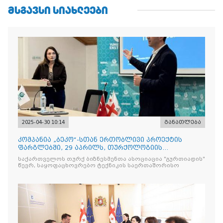
ᲛᲡᲒᲐᲕᲡᲘ ᲡᲘᲐᲮᲚᲔᲔᲑᲘ
2025-04-30 10:14
განათლება
კომპანია „ბეკო“-სთან ერთობლივი პროექტის
ფარგლებში, 29 აპრილს, თურქოლოგიის
მიმართულებისა და თბილისის
საქართველოს თურქ ბიზნესმენთა ასოციაცია "გურთიადის"
წევრ, საყოფაცხოვრებო ტექნიკის საერთაშორისო