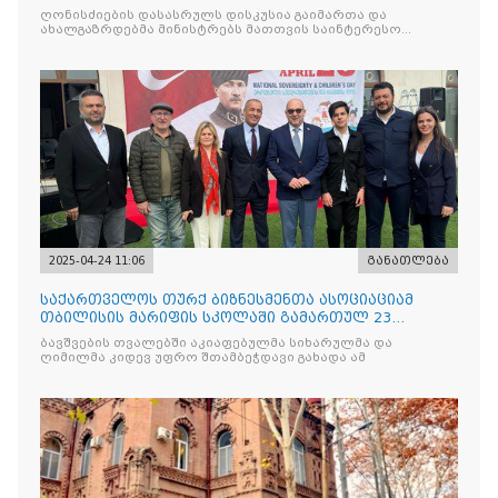
ნაკადად ჩატარდებ
ღონისძიების დასასრულს დისკუსია გაიმართა და
ახალგაზრდებმა მინისტრებს მათთვის საინტერესო
საკითხებთან
2025-04-24 11:06
განათლება
საქართველოს თურქ ბიზნესმენთა ასოციაციამ
თბილისის მარიფის სკოლაში გამართულ 23
აპრილის ეროვნული სუვერე
ბავშვების თვალებში აკიაფებულმა სიხარულმა და
ღიმილმა კიდევ უფრო შთამბეჭდავი გახადა ამ