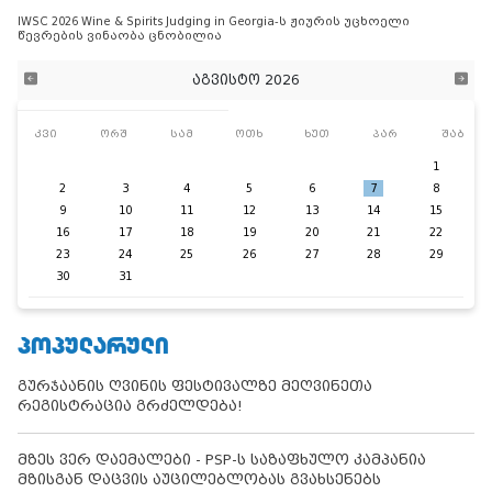
IWSC 2026 Wine & Spirits Judging in Georgia-ს ჟიურის უცხოელი
წევრების ვინაობა ცნობილია
აგვისტო 2026
კვი
ორშ
სამ
ოთხ
ხუთ
პარ
შაბ
1
2
3
4
5
6
7
8
9
10
11
12
13
14
15
16
17
18
19
20
21
22
23
24
25
26
27
28
29
30
31
ᲞᲝᲞᲣᲚᲐᲠᲣᲚᲘ
გურჯაანის ღვინის ფესტივალზე მეღვინეთა
რეგისტრაცია გრძელდება!
მზეს ვერ დაემალები - PSP-ს საზაფხულო კამპანია
მზისგან დაცვის აუცილებლობას გვახსენებს