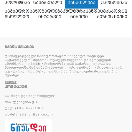
პოლიტიკა
სამართალი
განათლება
ეკონომიკა
სამხედრო
საზოგადოება
კულტურა
ჯანდაცვა
სპორტი
მსოფლიო
ინტერვიუ
ჩინეთი
ბიზნეს ნიუსი
ᲩᲕᲔᲜᲡ ᲨᲔᲡᲐᲮᲔᲑ
დამოუკიდებელი საინფორმაციო სააგენტო “ნიუს დეი
საქართველო” მუშაობს რეალურ რეჟიმში და ავრცელებს
ამომწურავ, ობიექტურ ინფორმაციას საქართველოსა და
მსოფლიოში მიმდინარე პოლიტიკურ, ეკონომიკურ, სოციალურ,
კულტურულ, სპორტულ და სხვა მნიშვნელოვანი მოვლენების
შესახებ.
ᲕᲠᲪᲚᲐᲓ
ᲙᲝᲜᲢᲐᲥᲢᲘ
პს "ნიუს დეი საქართველო"
მის: ლეჩხუმის ქ. 43
ტელ: (+995 32) 257 91 11
ფოსტა: avtandil@yahoo.com