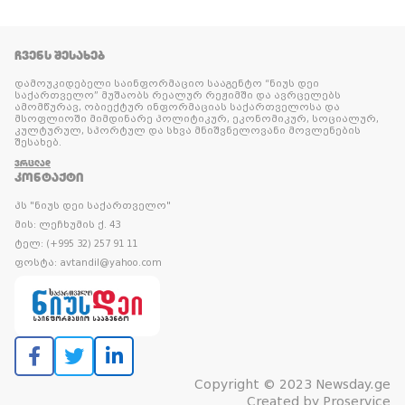
ᲩᲕᲔᲜᲡ ᲨᲔᲡᲐᲮᲔᲑ
დამოუკიდებელი საინფორმაციო სააგენტო “ნიუს დეი
საქართველო” მუშაობს რეალურ რეჟიმში და ავრცელებს
ამომწურავ, ობიექტურ ინფორმაციას საქართველოსა და
მსოფლიოში მიმდინარე პოლიტიკურ, ეკონომიკურ, სოციალურ,
კულტურულ, სპორტულ და სხვა მნიშვნელოვანი მოვლენების
შესახებ.
ᲕᲠᲪᲚᲐᲓ
ᲙᲝᲜᲢᲐᲥᲢᲘ
პს "ნიუს დეი საქართველო"
მის: ლეჩხუმის ქ. 43
ტელ: (+995 32) 257 91 11
ფოსტა: avtandil@yahoo.com
Copyright © 2023 Newsday.ge
Created by
Proservice