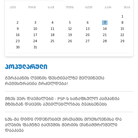
კვი
ორშ
სამ
ოთხ
ხუთ
პარ
შაბ
1
2
3
4
5
6
7
8
9
10
11
12
13
14
15
16
17
18
19
20
21
22
23
24
25
26
27
28
29
30
31
ᲞᲝᲞᲣᲚᲐᲠᲣᲚᲘ
გურჯაანის ღვინის ფესტივალზე მეღვინეთა
რეგისტრაცია გრძელდება!
მზეს ვერ დაემალები - PSP-ს საზაფხულო კამპანია
მზისგან დაცვის აუცილებლობას გვახსენებს
სუს-მა დიდი ოდენობით ქრთამის მოთხოვნისა და
აღების ფაქტზე ბათუმის მერიის თანამშრომელი
დააკავა