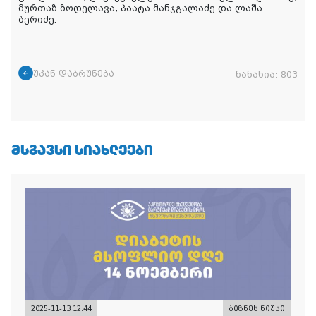
მურთაზ ზოდელავა, პაატა მანჯგალაძე და ლაშა
ბერიძე.
უკან დაბრუნება
ნანახია:
803
ᲛᲡᲒᲐᲕᲡᲘ ᲡᲘᲐᲮᲚᲔᲔᲑᲘ
2025-11-13 12:44
ბიზნეს ნიუსი