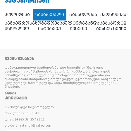
ᲙᲐᲢᲔᲒᲝᲠᲘᲔᲑᲘ
პოლიტიკა
სამართალი
განათლება
ეკონომიკა
სამხედრო
საზოგადოება
კულტურა
ჯანდაცვა
სპორტი
მსოფლიო
ინტერვიუ
ჩინეთი
ბიზნეს ნიუსი
ᲩᲕᲔᲜᲡ ᲨᲔᲡᲐᲮᲔᲑ
დამოუკიდებელი საინფორმაციო სააგენტო “ნიუს დეი
საქართველო” მუშაობს რეალურ რეჟიმში და ავრცელებს
ამომწურავ, ობიექტურ ინფორმაციას საქართველოსა და
მსოფლიოში მიმდინარე პოლიტიკურ, ეკონომიკურ, სოციალურ,
კულტურულ, სპორტულ და სხვა მნიშვნელოვანი მოვლენების
შესახებ.
ᲕᲠᲪᲚᲐᲓ
ᲙᲝᲜᲢᲐᲥᲢᲘ
პს "ნიუს დეი საქართველო"
მის: ლეჩხუმის ქ. 43
ტელ: (+995 32) 257 91 11
ფოსტა: avtandil@yahoo.com