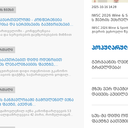
2025-10-16 14:28
ეს ნიუსი
IWSC 2026 Wine & Spi
საქართველოში - კონფერენცია
ს ჟიურის უცხოელ
ისა და სერვისების გაუმჯობესების
ცნობილია
IWSC 2026 Wine & Spirit
ქართველოში - კონფერენცია
ჟიურის უცხოელი წე
ა და სერვისების გაუმჯობესების მიზნით
ცნობილია
ᲞᲝᲞᲣᲚᲐᲠᲣᲚ
ართალი
ნსაკუთრებით დიდი ოდენობით
გურჯაანის ღვი
ის ლეგალიზაციის ფაქტზე,
გრძელდება!
ილ პ
კუთრებით დიდი ოდენობით უკანონო
აციის ფაქტზე, საქართველოს ყოფილ
 ირაკლი ღარიბაშვილს ბრალდება
მზეს ვერ დაემა
ართალი
დაცვის აუცილე
ღის განმავლობაში გამოვლენილ იქნა
 ფაქტი, აქედან
ვია
 გამოვლენილ იქნა კანონდარღვევის 53
თალდამრღვევია 42 პირი, რომელთაგან
სუს-მა დიდი ო
ულია
ფაქტზე ბათუმი