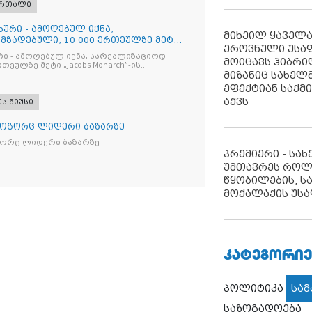
ართალი
ხური - ამოღებულ იქნა,
მიხეილ ყაველ
მზადებული, 10 000 ერთეულზე მეტი
ეროვნული უსა
რი - ამოღებულ იქნა, სარეალიზაციოდ
მოიცავს ჰიბრ
რთეულზე მეტი „Jacobs Monarch”-ის
მიზანიც სახელმ
კანონო ნიშანდებული ერთჯერადი ყავა
ი „Raffaello”-ს სასაქონლო ნიშნით
ეფექტიან საქმ
ი ტკბილეული
აქვს
ეს ნიუსი
როგორც ლიდერი ბაზარზე
გორც ლიდერი ბაზარზე
პრემიერი - სა
უმთავრეს როლ
წყობილების, ს
მოქალაქის უსა
ᲙᲐᲢᲔᲒᲝᲠᲘᲔ
პოლიტიკა
სა
საზოგადოება