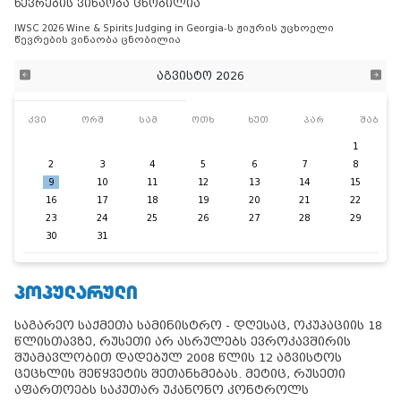
წევრების ვინაობა ცნობილია
IWSC 2026 Wine & Spirits Judging in Georgia-ს ჟიურის უცხოელი
წევრების ვინაობა ცნობილია
აგვისტო 2026
კვი
ორშ
სამ
ოთხ
ხუთ
პარ
შაბ
1
2
3
4
5
6
7
8
9
10
11
12
13
14
15
16
17
18
19
20
21
22
23
24
25
26
27
28
29
30
31
ᲞᲝᲞᲣᲚᲐᲠᲣᲚᲘ
საგარეო საქმეთა სამინისტრო - დღესაც, ოკუპაციის 18
წლისთავზე, რუსეთი არ ასრულებს ევროკავშირის
შუამავლობით დადებულ 2008 წლის 12 აგვისტოს
ცეცხლის შეწყვეტის შეთანხმებას. მეტიც, რუსეთი
აფართოებს საკუთარ უკანონო კონტროლს