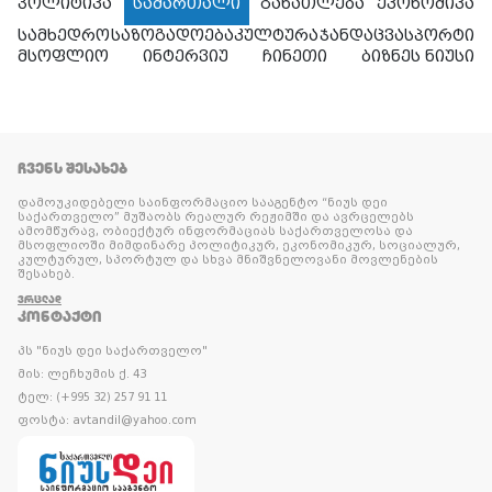
პოლიტიკა
სამართალი
განათლება
ეკონომიკა
სამხედრო
საზოგადოება
კულტურა
ჯანდაცვა
სპორტი
მსოფლიო
ინტერვიუ
ჩინეთი
ბიზნეს ნიუსი
ᲩᲕᲔᲜᲡ ᲨᲔᲡᲐᲮᲔᲑ
დამოუკიდებელი საინფორმაციო სააგენტო “ნიუს დეი
საქართველო” მუშაობს რეალურ რეჟიმში და ავრცელებს
ამომწურავ, ობიექტურ ინფორმაციას საქართველოსა და
მსოფლიოში მიმდინარე პოლიტიკურ, ეკონომიკურ, სოციალურ,
კულტურულ, სპორტულ და სხვა მნიშვნელოვანი მოვლენების
შესახებ.
ᲕᲠᲪᲚᲐᲓ
ᲙᲝᲜᲢᲐᲥᲢᲘ
პს "ნიუს დეი საქართველო"
მის: ლეჩხუმის ქ. 43
ტელ: (+995 32) 257 91 11
ფოსტა: avtandil@yahoo.com