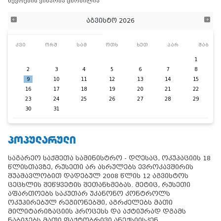
წევრების ვინაობა ცნობილია
აგვისტო 2026
კვი
ორშ
სამ
ოთხ
ხუთ
პარ
შაბ
1
2
3
4
5
6
7
8
9
10
11
12
13
14
15
16
17
18
19
20
21
22
23
24
25
26
27
28
29
30
31
ᲞᲝᲞᲣᲚᲐᲠᲣᲚᲘ
საგარეო საქმეთა სამინისტრო - დღესაც, ოკუპაციის 18
წლისთავზე, რუსეთი არ ასრულებს ევროკავშირის
შუამავლობით დადებულ 2008 წლის 12 აგვისტოს
ცეცხლის შეწყვეტის შეთანხმებას. მეტიც, რუსეთი
აფართოებს საკუთარ უკანონო კონტროლს
ოკუპირებულ რეგიონებში, აგრძელებს მათი
მილიტარიზაციის პროცესს და აქტიურად დგამს
ნაბიჯებს მათი ფაქტობრივი ანექსიისკენ