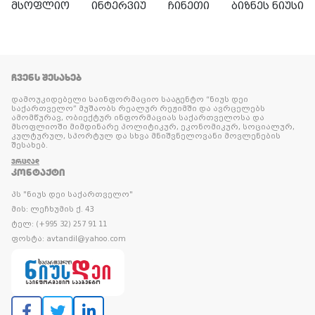
მსოფლიო
ინტერვიუ
ჩინეთი
ბიზნეს ნიუსი
ᲩᲕᲔᲜᲡ ᲨᲔᲡᲐᲮᲔᲑ
დამოუკიდებელი საინფორმაციო სააგენტო “ნიუს დეი
საქართველო” მუშაობს რეალურ რეჟიმში და ავრცელებს
ამომწურავ, ობიექტურ ინფორმაციას საქართველოსა და
მსოფლიოში მიმდინარე პოლიტიკურ, ეკონომიკურ, სოციალურ,
კულტურულ, სპორტულ და სხვა მნიშვნელოვანი მოვლენების
შესახებ.
ᲕᲠᲪᲚᲐᲓ
ᲙᲝᲜᲢᲐᲥᲢᲘ
პს "ნიუს დეი საქართველო"
მის: ლეჩხუმის ქ. 43
ტელ: (+995 32) 257 91 11
ფოსტა: avtandil@yahoo.com