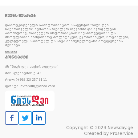
ᲩᲕᲔᲜᲡ ᲨᲔᲡᲐᲮᲔᲑ
დამოუკიდებელი საინფორმაციო სააგენტო “ნიუს დეი
საქართველო” მუშაობს რეალურ რეჟიმში და ავრცელებს
ამომწურავ, ობიექტურ ინფორმაციას საქართველოსა და
მსოფლიოში მიმდინარე პოლიტიკურ, ეკონომიკურ, სოციალურ,
კულტურულ, სპორტულ და სხვა მნიშვნელოვანი მოვლენების
შესახებ.
ᲕᲠᲪᲚᲐᲓ
ᲙᲝᲜᲢᲐᲥᲢᲘ
პს "ნიუს დეი საქართველო"
მის: ლეჩხუმის ქ. 43
ტელ: (+995 32) 257 91 11
ფოსტა: avtandil@yahoo.com
Copyright © 2023 Newsday.ge
Created by
Proservice