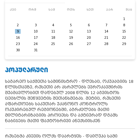
კვი
ორშ
სამ
ოთხ
ხუთ
პარ
შაბ
1
2
3
4
5
6
7
8
9
10
11
12
13
14
15
16
17
18
19
20
21
22
23
24
25
26
27
28
29
30
31
ᲞᲝᲞᲣᲚᲐᲠᲣᲚᲘ
საგარეო საქმეთა სამინისტრო - დღესაც, ოკუპაციის 18
წლისთავზე, რუსეთი არ ასრულებს ევროკავშირის
შუამავლობით დადებულ 2008 წლის 12 აგვისტოს
ცეცხლის შეწყვეტის შეთანხმებას. მეტიც, რუსეთი
აფართოებს საკუთარ უკანონო კონტროლს
ოკუპირებულ რეგიონებში, აგრძელებს მათი
მილიტარიზაციის პროცესს და აქტიურად დგამს
ნაბიჯებს მათი ფაქტობრივი ანექსიისკენ
რუსებმა კიევის ოლქს დაარტყეს - დაიღუპა სამი