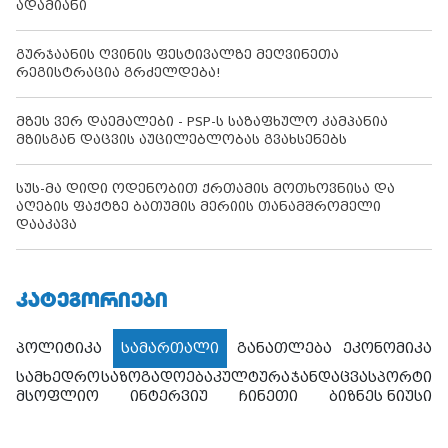
ადამიანი
გურჯაანის ღვინის ფესტივალზე მეღვინეთა
რეგისტრაცია გრძელდება!
მზეს ვერ დაემალები - PSP-ს საზაფხულო კამპანია
მზისგან დაცვის აუცილებლობას გვახსენებს
სუს-მა დიდი ოდენობით ქრთამის მოთხოვნისა და
აღების ფაქტზე ბათუმის მერიის თანამშრომელი
დააკავა
ᲙᲐᲢᲔᲒᲝᲠᲘᲔᲑᲘ
პოლიტიკა
სამართალი
განათლება
ეკონომიკა
სამხედრო
საზოგადოება
კულტურა
ჯანდაცვა
სპორტი
მსოფლიო
ინტერვიუ
ჩინეთი
ბიზნეს ნიუსი