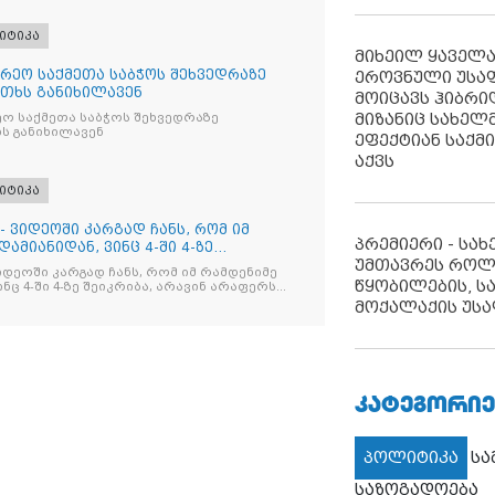
იტიკა
მიხეილ ყაველ
რეო საქმეთა საბჭოს შეხვედრაზე
ეროვნული უსა
თხს განიხილავენ
მოიცავს ჰიბრ
მიზანიც სახელმ
ო საქმეთა საბჭოს შეხვედრაზე
ს განიხილავენ
ეფექტიან საქმ
აქვს
იტიკა
- ვიდეოში კარგად ჩანს, რომ იმ
პრემიერი - სა
ამიანიდან, ვინც 4-ში 4-ზე
უმთავრეს როლ
იდეოში კარგად ჩანს, რომ იმ რამდენიმე
წყობილების, ს
ნც 4-ში 4-ზე შეიკრიბა, არავინ არაფერს
და არც ვექილი. ამ "ხალხის მდინარეში"
მოქალაქის უსა
მოჩნდა, ვინც დინების საწინააღმდეგოდ
ᲙᲐᲢᲔᲒᲝᲠᲘᲔ
პოლიტიკა
ს
საზოგადოება