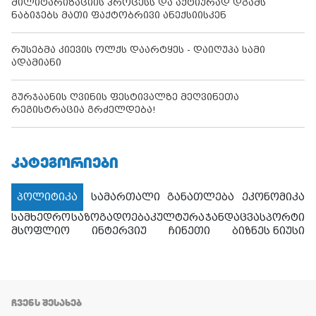
მილიტარიზაციის პროცესს და აქტიურად დგამს
ნაბიჯებს მათი ფაქტობრივი ანექსიისკენ
რუსებმა კიევის ოლქს დაარტყეს - დაიღუპა სამი
ადამიანი
გურჯაანის ღვინის ფესტივალზე მეღვინეთა
რეგისტრაცია გრძელდება!
ᲙᲐᲢᲔᲒᲝᲠᲘᲔᲑᲘ
პოლიტიკა
სამართალი
განათლება
ეკონომიკა
სამხედრო
საზოგადოება
კულტურა
ჯანდაცვა
სპორტი
მსოფლიო
ინტერვიუ
ჩინეთი
ბიზნეს ნიუსი
ᲩᲕᲔᲜᲡ ᲨᲔᲡᲐᲮᲔᲑ