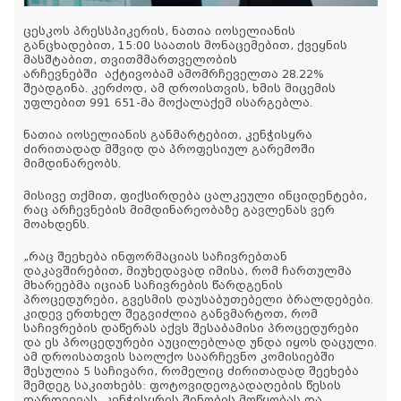
ცესკოს პრესსპიკერის, ნათია იოსელიანის
განცხადებით, 15:00 საათის მონაცემებით, ქვეყნის
მასშტაბით, თვითმმართველობის
არჩევნებში აქტივობამ ამომრჩეველთა 28.22%
შეადგინა. კერძოდ, ამ დროისთვის, ხმის მიცემის
უფლებით 991 651-მა მოქალაქემ ისარგებლა.
ნათია იოსელიანის განმარტებით, კენჭისყრა
ძირითადად მშვიდ და პროფესიულ გარემოში
მიმდინარეობს.
მისივე თქმით, ფიქსირდება ცალკეული ინციდენტები,
რაც არჩევნების მიმდინარეობაზე გავლენას ვერ
მოახდენს.
„რაც შეეხება ინფორმაციას საჩივრებთან
დაკავშირებით, მიუხედავად იმისა, რომ ჩართულმა
მხარეებმა იციან საჩივრების წარდგენის
პროცედურები, გვესმის დაუსაბუთებელი ბრალდებები.
კიდევ ერთხელ შეგვიძლია განვმარტოთ, რომ
საჩივრების დაწერას აქვს შესაბამისი პროცედურები
და ეს პროცედურები აუცილებლად უნდა იყოს დაცული.
ამ დროისათვის საოლქო საარჩევნო კომისიებში
შესულია 5 საჩივარი, რომელიც ძირითადად შეეხება
შემდეგ საკითხებს: ფოტოვიდეოგადაღების წესის
დარღვევას, კენჭისყრის შენობის მოწყობას და