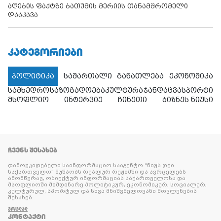
აღების ფაქტზე ბათუმის მერიის თანამშრომელი
დააკავა
ᲙᲐᲢᲔᲒᲝᲠᲘᲔᲑᲘ
პოლიტიკა
სამართალი
განათლება
ეკონომიკა
სამხედრო
საზოგადოება
კულტურა
ჯანდაცვა
სპორტი
მსოფლიო
ინტერვიუ
ჩინეთი
ბიზნეს ნიუსი
ᲩᲕᲔᲜᲡ ᲨᲔᲡᲐᲮᲔᲑ
დამოუკიდებელი საინფორმაციო სააგენტო “ნიუს დეი
საქართველო” მუშაობს რეალურ რეჟიმში და ავრცელებს
ამომწურავ, ობიექტურ ინფორმაციას საქართველოსა და
მსოფლიოში მიმდინარე პოლიტიკურ, ეკონომიკურ, სოციალურ,
კულტურულ, სპორტულ და სხვა მნიშვნელოვანი მოვლენების
შესახებ.
ᲕᲠᲪᲚᲐᲓ
ᲙᲝᲜᲢᲐᲥᲢᲘ