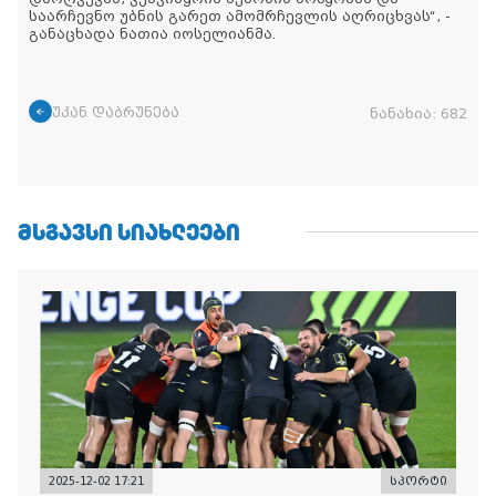
საარჩევნო უბნის გარეთ ამომრჩევლის აღრიცხვას“, -
განაცხადა ნათია იოსელიანმა.
უკან დაბრუნება
ნანახია:
682
ᲛᲡᲒᲐᲕᲡᲘ ᲡᲘᲐᲮᲚᲔᲔᲑᲘ
2025-12-02 17:21
სპორტი