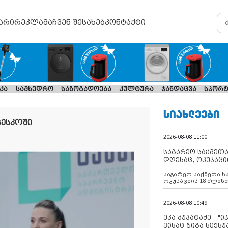
არი
რეკლამა
ჩვენ შესახებ
კონტაქტი
კა
სამხედრო
საზოგადოება
კულტურა
ჯანდაცვა
სპორტ
ᲡᲘᲐᲮᲚᲔᲔᲑᲘ
ცესკოში
2026-08-08 11:00
საგარეო საქმეთა
დღესაც, ოკუპაცი
რუსეთი არ ასრუ
საგარეო საქმეთა ს
შუამავლ
ოკუპაციის 18 წლის
ასრულებს ევროკავ
დადებულ 2008 წლის
შეწყვეტის შეთანხმე
2026-08-08 10:49
აფართოებს საკუთ
ოკუპირებულ რეგიონ
ეკა კუპატაძე - "
მილიტარიზაციის პ
ვისაც გიგა სექს
დგამს ნაბიჯებს მა