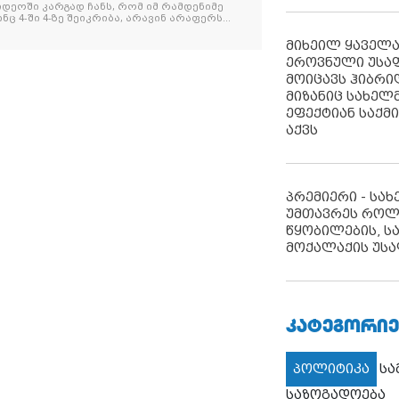
იდეოში კარგად ჩანს, რომ იმ რამდენიმე
ნც 4-ში 4-ზე შეიკრიბა, არავინ არაფერს
და არც ვექილი. ამ "ხალხის მდინარეში"
მოჩნდა, ვინც დინების საწინააღმდეგოდ
მიხეილ ყაველ
ეროვნული უსა
მოიცავს ჰიბრ
მიზანიც სახელმ
ეფექტიან საქმ
აქვს
პრემიერი - სა
უმთავრეს როლ
წყობილების, ს
მოქალაქის უსა
ᲙᲐᲢᲔᲒᲝᲠᲘᲔ
პოლიტიკა
ს
საზოგადოება