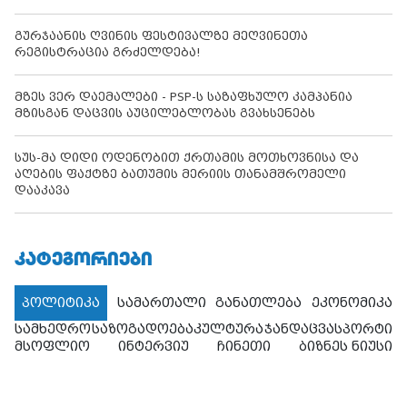
გურჯაანის ღვინის ფესტივალზე მეღვინეთა
რეგისტრაცია გრძელდება!
მზეს ვერ დაემალები - PSP-ს საზაფხულო კამპანია
მზისგან დაცვის აუცილებლობას გვახსენებს
სუს-მა დიდი ოდენობით ქრთამის მოთხოვნისა და
აღების ფაქტზე ბათუმის მერიის თანამშრომელი
დააკავა
ᲙᲐᲢᲔᲒᲝᲠᲘᲔᲑᲘ
პოლიტიკა
სამართალი
განათლება
ეკონომიკა
სამხედრო
საზოგადოება
კულტურა
ჯანდაცვა
სპორტი
მსოფლიო
ინტერვიუ
ჩინეთი
ბიზნეს ნიუსი