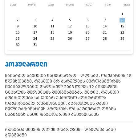
კვი
ორშ
სამ
ოთხ
ხუთ
პარ
შაბ
1
2
3
4
5
6
7
8
9
10
11
12
13
14
15
16
17
18
19
20
21
22
23
24
25
26
27
28
29
30
31
ᲞᲝᲞᲣᲚᲐᲠᲣᲚᲘ
საგარეო საქმეთა სამინისტრო - დღესაც, ოკუპაციის 18
წლისთავზე, რუსეთი არ ასრულებს ევროკავშირის
შუამავლობით დადებულ 2008 წლის 12 აგვისტოს
ცეცხლის შეწყვეტის შეთანხმებას. მეტიც, რუსეთი
აფართოებს საკუთარ უკანონო კონტროლს
ოკუპირებულ რეგიონებში, აგრძელებს მათი
მილიტარიზაციის პროცესს და აქტიურად დგამს
ნაბიჯებს მათი ფაქტობრივი ანექსიისკენ
რუსებმა კიევის ოლქს დაარტყეს - დაიღუპა სამი
ადამიანი