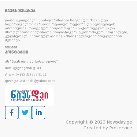
ᲩᲕᲔᲜᲡ ᲨᲔᲡᲐᲮᲔᲑ
დამოუკიდებელი საინფორმაციო სააგენტო “ნიუს დეი
საქართველო” მუშაობს რეალურ რეჟიმში და ავრცელებს
ამომწურავ, ობიექტურ ინფორმაციას საქართველოსა და
მსოფლიოში მიმდინარე პოლიტიკურ, ეკონომიკურ, სოციალურ,
კულტურულ, სპორტულ და სხვა მნიშვნელოვანი მოვლენების
შესახებ.
ᲕᲠᲪᲚᲐᲓ
ᲙᲝᲜᲢᲐᲥᲢᲘ
პს "ნიუს დეი საქართველო"
მის: ლეჩხუმის ქ. 43
ტელ: (+995 32) 257 91 11
ფოსტა: avtandil@yahoo.com
Copyright © 2023 Newsday.ge
Created by
Proservice