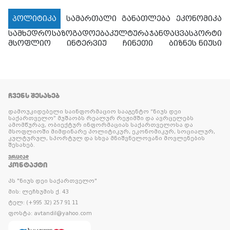
პოლიტიკა
სამართალი
განათლება
ეკონომიკა
სამხედრო
საზოგადოება
კულტურა
ჯანდაცვა
სპორტი
მსოფლიო
ინტერვიუ
ჩინეთი
ბიზნეს ნიუსი
ᲩᲕᲔᲜᲡ ᲨᲔᲡᲐᲮᲔᲑ
დამოუკიდებელი საინფორმაციო სააგენტო “ნიუს დეი
საქართველო” მუშაობს რეალურ რეჟიმში და ავრცელებს
ამომწურავ, ობიექტურ ინფორმაციას საქართველოსა და
მსოფლიოში მიმდინარე პოლიტიკურ, ეკონომიკურ, სოციალურ,
კულტურულ, სპორტულ და სხვა მნიშვნელოვანი მოვლენების
შესახებ.
ᲕᲠᲪᲚᲐᲓ
ᲙᲝᲜᲢᲐᲥᲢᲘ
პს "ნიუს დეი საქართველო"
მის: ლეჩხუმის ქ. 43
ტელ: (+995 32) 257 91 11
ფოსტა: avtandil@yahoo.com