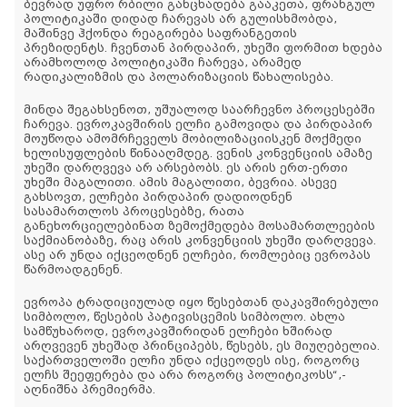
ბევრად უფრო რბილი განცხადება გააკეთა, ფრანგულ
პოლიტიკაში დიდად ჩარევას არ გულისხმობდა,
მაშინვე ჰქონდა რეაგირება საფრანგეთის
პრეზიდენტს. ჩვენთან პირდაპირ, უხეში ფორმით ხდება
არამხოლოდ პოლიტიკაში ჩარევა, არამედ
რადიკალიზმის და პოლარიზაციის წახალისება.
მინდა შეგახსენოთ, უშუალოდ საარჩევნო პროცესებში
ჩარევა. ევროკავშირის ელჩი გამოვიდა და პირდაპირ
მოუწოდა ამომრჩეველს მობილიზაციისკენ მოქმედი
ხელისუფლების წინააღმდეგ. ვენის კონვენციის ამაზე
უხეში დარღვევა არ არსებობს. ეს არის ერთ-ერთი
უხეში მაგალითი. ამის მაგალითი, ბევრია. ასევე
გახსოვთ, ელჩები პირდაპირ დადიოდნენ
სასამართლოს პროცესებზე, რათა
განეხორციელებინათ ზემოქმედება მოსამართლეების
საქმიანობაზე, რაც არის კონვენციის უხეში დარღვევა.
ასე არ უნდა იქცეოდნენ ელჩები, რომლებიც ევროპას
წარმოადგენენ.
ევროპა ტრადიციულად იყო წესებთან დაკავშირებული
სიმბოლო, წესების პატივისცემის სიმბოლო. ახლა
სამწუხაროდ, ევროკავშირიდან ელჩები ხშირად
არღვევენ უხეშად პრინციპებს, წესებს, ეს მიუღებელია.
საქართველოში ელჩი უნდა იქცეოდეს ისე, როგორც
ელჩს შეეფერება და არა როგორც პოლიტიკოსს“,-
აღნიშნა პრემიერმა.