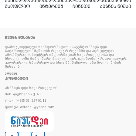
სამხედრო
საზოგადოება
კულტურა
ჯანდაცვა
სპორტი
მსოფლიო
ინტერვიუ
ჩინეთი
ბიზნეს ნიუსი
ᲩᲕᲔᲜᲡ ᲨᲔᲡᲐᲮᲔᲑ
დამოუკიდებელი საინფორმაციო სააგენტო “ნიუს დეი
საქართველო” მუშაობს რეალურ რეჟიმში და ავრცელებს
ამომწურავ, ობიექტურ ინფორმაციას საქართველოსა და
მსოფლიოში მიმდინარე პოლიტიკურ, ეკონომიკურ, სოციალურ,
კულტურულ, სპორტულ და სხვა მნიშვნელოვანი მოვლენების
შესახებ.
ᲕᲠᲪᲚᲐᲓ
ᲙᲝᲜᲢᲐᲥᲢᲘ
პს "ნიუს დეი საქართველო"
მის: ლეჩხუმის ქ. 43
ტელ: (+995 32) 257 91 11
ფოსტა: avtandil@yahoo.com