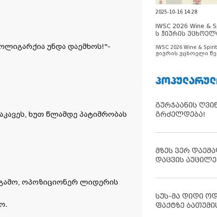
2025-10-16 14:28
IWSC 2026 Wine & Spi
ს ჟიურის უცხოელ
ცნობილია
ოლიგარქია უნდა დაემხოს!"-
IWSC 2026 Wine & Spirit
ჟიურის უცხოელი წე
ცნობილია
ᲞᲝᲞᲣᲚᲐᲠᲣᲚ
გურჯაანის ღვი
კავეს, ხუთ წლამდე პატიმრობას
გრძელდება!
მზეს ვერ დაემა
დაცვის აუცილე
ს გამო, ოპოზიციონერ ლიდერის
სუს-მა დიდი ო
ო.
ფაქტზე ბათუმი