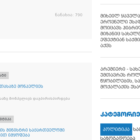
ნანახია:
790
მიხეილ ყაველ
ეროვნული უსა
მოიცავს ჰიბრ
მიზანიც სახელმ
ეფექტიან საქმ
აქვს
პრემიერი - სა
უმთავრეს როლ
რტი
წყობილების, ს
 თასაზე მონპელიეს
მოქალაქის უსა
საზე მონპელიეს დაუპირისპირდება
ᲙᲐᲢᲔᲒᲝᲠᲘᲔ
იტიკა
პოლიტიკა
ს
ის მინისტრი საქართველოში
ით იმყოფება
საზოგადოება