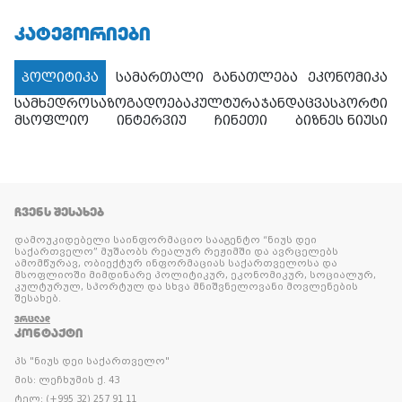
ᲙᲐᲢᲔᲒᲝᲠᲘᲔᲑᲘ
პოლიტიკა
სამართალი
განათლება
ეკონომიკა
სამხედრო
საზოგადოება
კულტურა
ჯანდაცვა
სპორტი
მსოფლიო
ინტერვიუ
ჩინეთი
ბიზნეს ნიუსი
ᲩᲕᲔᲜᲡ ᲨᲔᲡᲐᲮᲔᲑ
დამოუკიდებელი საინფორმაციო სააგენტო “ნიუს დეი
საქართველო” მუშაობს რეალურ რეჟიმში და ავრცელებს
ამომწურავ, ობიექტურ ინფორმაციას საქართველოსა და
მსოფლიოში მიმდინარე პოლიტიკურ, ეკონომიკურ, სოციალურ,
კულტურულ, სპორტულ და სხვა მნიშვნელოვანი მოვლენების
შესახებ.
ᲕᲠᲪᲚᲐᲓ
ᲙᲝᲜᲢᲐᲥᲢᲘ
პს "ნიუს დეი საქართველო"
მის: ლეჩხუმის ქ. 43
ტელ: (+995 32) 257 91 11