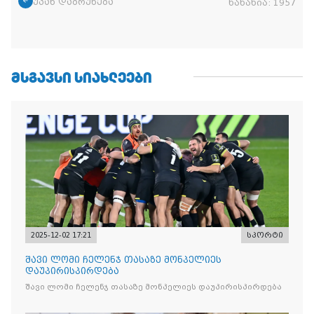
უკან დაბრუნება
ნანახია:
1957
ᲛᲡᲒᲐᲕᲡᲘ ᲡᲘᲐᲮᲚᲔᲔᲑᲘ
2025-12-02 17:21
სპორტი
შავი ლომი ჩელენჯ თასაზე მონპელიეს
დაუპირისპირდება
შავი ლომი ჩელენჯ თასაზე მონპელიეს დაუპირისპირდება