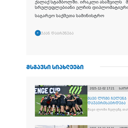
ქალაქ სტამბოლში. ირაკლი ასაშვილს მი
სრულუფლებიანი ელჩის დიპლომატიური
საგარეო საქმეთა სამინისტრო
უკან დაბრუნება
ᲛᲡᲒᲐᲕᲡᲘ ᲡᲘᲐᲮᲚᲔᲔᲑᲘ
2025-12-02 17:21
სპო
შავი ლომი ჩელენჯ
დაუპირისპირდება
შავი ლომი ჩელენჯ თა