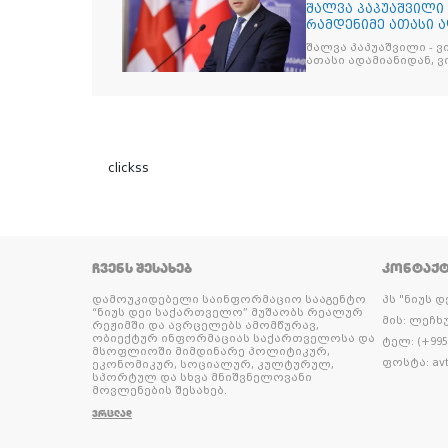
შალვა პაპუაშვილი 
რამდენიმე ათასი ად
შეიკრიბა,
შალვა პაპუაშვილი - ვ
ათასი ადამიანიდან, ვი
გამიჯვნია. არც ექიმი 
ერთი კაციც კი არ აღ
გაცურავდა
clickss
ᲩᲕᲔᲜᲡ ᲨᲔᲡᲐᲮᲔᲑ
ᲙᲝᲜᲢᲐᲥ
დამოუკიდებელი საინფორმაციო სააგენტო
პს "ნიუს 
“ნიუს დეი საქართველო” მუშაობს რეალურ
მის: ლეჩხუ
რეჟიმში და ავრცელებს ამომწურავ,
ობიექტურ ინფორმაციას საქართველოსა და
ტელ: (+995 
მსოფლიოში მიმდინარე პოლიტიკურ,
ფოსტა: avt
ეკონომიკურ, სოციალურ, კულტურულ,
სპორტულ და სხვა მნიშვნელოვანი
მოვლენების შესახებ.
ᲕᲠᲪᲚᲐᲓ