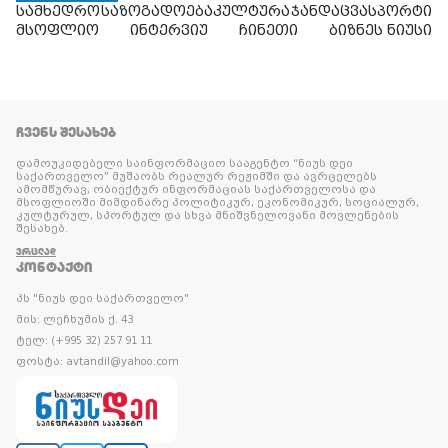
სამხედრო
საზოგადოება
კულტურა
ჯანდაცვა
სპორტი
მსოფლიო
ინტერვიუ
ჩინეთი
ბიზნეს ნიუსი
ᲩᲕᲔᲜᲡ ᲨᲔᲡᲐᲮᲔᲑ
დამოუკიდებელი საინფორმაციო სააგენტო “ნიუს დეი
საქართველო” მუშაობს რეალურ რეჟიმში და ავრცელებს
ამომწურავ, ობიექტურ ინფორმაციას საქართველოსა და
მსოფლიოში მიმდინარე პოლიტიკურ, ეკონომიკურ, სოციალურ,
კულტურულ, სპორტულ და სხვა მნიშვნელოვანი მოვლენების
შესახებ.
ᲕᲠᲪᲚᲐᲓ
ᲙᲝᲜᲢᲐᲥᲢᲘ
პს "ნიუს დეი საქართველო"
მის: ლეჩხუმის ქ. 43
ტელ: (+995 32) 257 91 11
ფოსტა: avtandil@yahoo.com