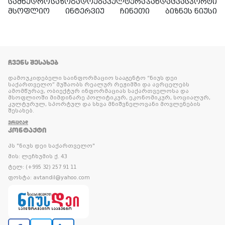
სამხედრო
საზოგადოება
კულტურა
ჯანდაცვა
სპორტი
მსოფლიო
ინტერვიუ
ჩინეთი
ბიზნეს ნიუსი
ᲩᲕᲔᲜᲡ ᲨᲔᲡᲐᲮᲔᲑ
დამოუკიდებელი საინფორმაციო სააგენტო “ნიუს დეი
საქართველო” მუშაობს რეალურ რეჟიმში და ავრცელებს
ამომწურავ, ობიექტურ ინფორმაციას საქართველოსა და
მსოფლიოში მიმდინარე პოლიტიკურ, ეკონომიკურ, სოციალურ,
კულტურულ, სპორტულ და სხვა მნიშვნელოვანი მოვლენების
შესახებ.
ᲕᲠᲪᲚᲐᲓ
ᲙᲝᲜᲢᲐᲥᲢᲘ
პს "ნიუს დეი საქართველო"
მის: ლეჩხუმის ქ. 43
ტელ: (+995 32) 257 91 11
ფოსტა: avtandil@yahoo.com