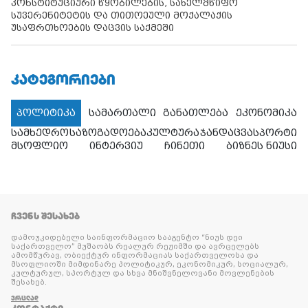
კონსტიტუციური წყობილების, სახელმწიფო
სუვერენიტეტის და თითოეული მოქალაქის
უსაფრთხოების დაცვის საქმეში
ᲙᲐᲢᲔᲒᲝᲠᲘᲔᲑᲘ
პოლიტიკა
სამართალი
განათლება
ეკონომიკა
სამხედრო
საზოგადოება
კულტურა
ჯანდაცვა
სპორტი
მსოფლიო
ინტერვიუ
ჩინეთი
ბიზნეს ნიუსი
ᲩᲕᲔᲜᲡ ᲨᲔᲡᲐᲮᲔᲑ
დამოუკიდებელი საინფორმაციო სააგენტო “ნიუს დეი
საქართველო” მუშაობს რეალურ რეჟიმში და ავრცელებს
ამომწურავ, ობიექტურ ინფორმაციას საქართველოსა და
მსოფლიოში მიმდინარე პოლიტიკურ, ეკონომიკურ, სოციალურ,
კულტურულ, სპორტულ და სხვა მნიშვნელოვანი მოვლენების
შესახებ.
ᲕᲠᲪᲚᲐᲓ