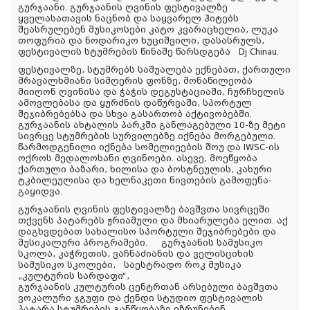
გურჯაანი. გურჯაანის ღვინის ფესტივალზე
ყველასათავის ნაცნობ და საყვარელ ჰიტებს
შეასრულებენ მუსიკოსები კატო კვარაცხელია, ლუკა
თოფურია და ნოდარიკო ხუციშვილი, დასასრულს,
ფესტივალის სტუმრების წინაშე წარსდგება Dj Chinau.
ფესტივალზე,
სტუმრებს საშუალება ექნებათ, ქართული
მრავალხმიანი სიმღერის ფონზე, მონაწილეობა
მიიღონ ღვინისა და ჭაჭის დეგუსტაციაში, ჩურჩხელის
ამოვლებასა და ყურძნის დაწურვაში, სპორტულ
შეჯიბრებებსა და სხვა გასართობ აქტივობებში.
გურჯაანის ახტალის პარკში განლაგებული 10-ზე მეტი
სივრცე სტუმრების სურვილებზე იქნება მორგებული.
წარმოდგენილი იქნება სომელიეების შოუ და IWSC-ის
ოქროს მედალოსანი ღვინოები. ასევე, მოეწყობა
ქართული ბაზარი, ხილისა და ბოსტნეულის, კახური
ტკბილეულისა და ხელნაკეთი ნივთების გამოფენა-
გაყიდვა.
გურჯაანის ღვინის ფესტივალზე ბავშვთა სივრცეში
თქვენს პატარებს ჟრიამული და მხიარულება ელით. აქ
დაგხვდებათ სახალისო სპორტული შეჯიბრებები და
მუსიკალური პროგრამები.
გურჯაანის სამუსიკო
სკოლა, კაჭრეთის, ვაჩნაძიანის და ველისციხის
სამუსიკო სკოლები,
საესტრადო როკ მუსიკა
„კულტურის სარდაფი“,
გ
ურჯაანის კულტურის ცენტრთან არსებული ბავშვთა
ვოკალური ჯგუფი და ქენდი სტუდიო ფესტივალის
პატარა სტუმრების განწყობაზე იზრუნებენ.