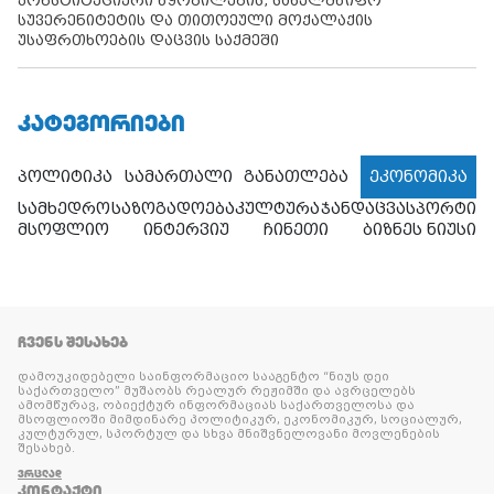
კონსტიტუციური წყობილების, სახელმწიფო
სუვერენიტეტის და თითოეული მოქალაქის
უსაფრთხოების დაცვის საქმეში
ᲙᲐᲢᲔᲒᲝᲠᲘᲔᲑᲘ
პოლიტიკა
სამართალი
განათლება
ეკონომიკა
სამხედრო
საზოგადოება
კულტურა
ჯანდაცვა
სპორტი
მსოფლიო
ინტერვიუ
ჩინეთი
ბიზნეს ნიუსი
ᲩᲕᲔᲜᲡ ᲨᲔᲡᲐᲮᲔᲑ
დამოუკიდებელი საინფორმაციო სააგენტო “ნიუს დეი
საქართველო” მუშაობს რეალურ რეჟიმში და ავრცელებს
ამომწურავ, ობიექტურ ინფორმაციას საქართველოსა და
მსოფლიოში მიმდინარე პოლიტიკურ, ეკონომიკურ, სოციალურ,
კულტურულ, სპორტულ და სხვა მნიშვნელოვანი მოვლენების
შესახებ.
ᲕᲠᲪᲚᲐᲓ
ᲙᲝᲜᲢᲐᲥᲢᲘ