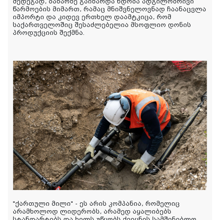
შედეგად, ბაზარზე გაიზარდა ნდობა ადგილობრივი
წარმოების მიმართ, რამაც მნიშვნელოვნად ჩაანაცვლა
იმპორტი და კიდევ ერთხელ დაამტკიცა, რომ
საქართველოშიც შესაძლებელია მსოფლიო დონის
პროდუქციის შექმნა.
"ქართული მილი" - ეს არის კომპანია, რომელიც
არამხოლოდ ლიდერობს, არამედ აყალიბებს
სტანდარტებს და ხელს უწყობს ქვეყნის სამშენებლო