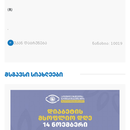
(
R
)
.
უკან დაბრუნება
ნანახია:
10019
ᲛᲡᲒᲐᲕᲡᲘ ᲡᲘᲐᲮᲚᲔᲔᲑᲘ