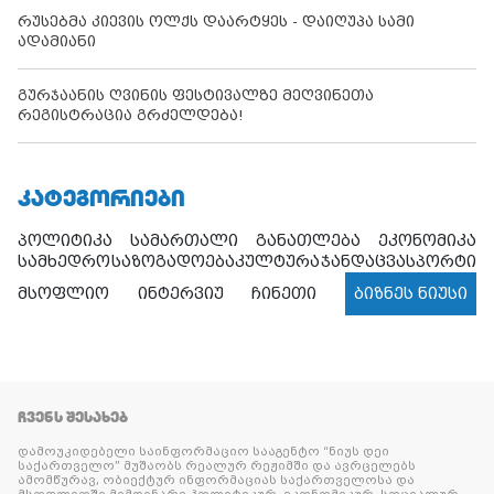
რუსებმა კიევის ოლქს დაარტყეს - დაიღუპა სამი
ადამიანი
გურჯაანის ღვინის ფესტივალზე მეღვინეთა
რეგისტრაცია გრძელდება!
ᲙᲐᲢᲔᲒᲝᲠᲘᲔᲑᲘ
პოლიტიკა
სამართალი
განათლება
ეკონომიკა
სამხედრო
საზოგადოება
კულტურა
ჯანდაცვა
სპორტი
მსოფლიო
ინტერვიუ
ჩინეთი
ბიზნეს ნიუსი
ᲩᲕᲔᲜᲡ ᲨᲔᲡᲐᲮᲔᲑ
დამოუკიდებელი საინფორმაციო სააგენტო “ნიუს დეი
საქართველო” მუშაობს რეალურ რეჟიმში და ავრცელებს
ამომწურავ, ობიექტურ ინფორმაციას საქართველოსა და