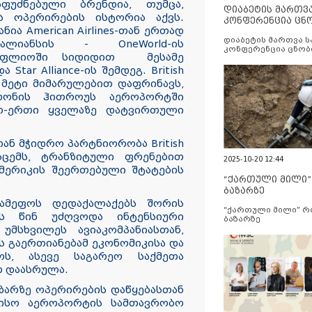
აფუძნებული ბრენდია, თუმცა,
დიაბეტის მართვ
ს ოპერირების ისტორია აქვს.
კონფერენცია ცნ
პანია American Airlines-თან ერთად
და სერვისების გ
დიაბეტის მართვა 
ალიანსის - OneWorld-ის
კონფერენცია ცნობ
სოფლიოში სიდიდით მესამე
სერვისების გაუმჯობ
Star Alliance-ის შემდეგ. British
ე მეტი მიმარულებით დაფრინავს,
ნდონის ჰითროუს აეროპორტში
თ-ერთი ყველაზე დატვირთული
-თან მჭიდრო პარტნიორობა British
ისცემს, ტრანზიტული ფრენებით
2025-10-20 12:44
ერიკის შეერთებული შტატების
“ქართული მილი
ბაზარზე
ამეფოს დედაქალაქებს შორის
“ქართული მილი” 
ას წინ უძღვოდა ინტენსიური
ბაზარზე
მსხვილეს ავიაკომპანიასთან,
გაერთიანებამ ეკონომიკისა და
ოს, ასევე საგარეო საქმეთა
თ დაასრულა.
ბაზარზე ოპერირების დაწყებასთან
რისო აეროპორტის სამთავრობო