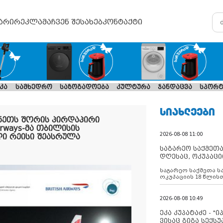
არი
რეკლამა
ჩვენ შესახებ
კონტაქტი
კა
სამხედრო
საზოგადოება
კულტურა
ჯანდაცვა
სპორტ
ᲡᲘᲐᲮᲚᲔᲔᲑᲘ
ნეთს შორის პირდაპირი
irways-მა თბილისის
2026-08-08 11:00
ი რეისი შეასრულა
საგარეო საქმეთა
დღესაც, ოკუპაცი
რუსეთი არ ასრუ
საგარეო საქმეთა ს
შუამავლ
ოკუპაციის 18 წლის
ასრულებს ევროკავ
დადებულ 2008 წლის
შეწყვეტის შეთანხმე
2026-08-08 10:49
აფართოებს საკუთ
ოკუპირებულ რეგიონ
ეკა კუპატაძე - "
მილიტარიზაციის პ
ვისაც გიგა სექს
დგამს ნაბიჯებს მა