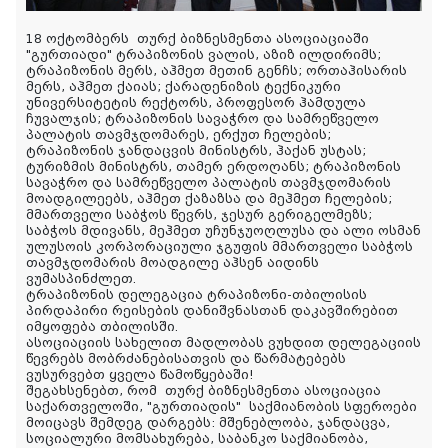
18 ოქტომბერს თურქ ბიზნესმენთა ასოციაციაში
"გურთიადი" ტრაპიზონის ვალის, აზიზ ილდირიმს;
ტრაპიზონის მერს, აჰმეთ მეთინ გენჩს; ორთაჰისარის
მერს, აჰმეთ ქაიას; ქარადენიზის ტექნიკური
უნივერსიტეტის რექტორს, პროფესორ ჰამდულა
ჩუვალჯის; ტრაპიზონის სავაჭრო და სამრეწველო
პალატის თავმჯდომარეს, ერქუთ ჩელების;
ტრაპიზონის ჯანდაცვის მინისტრს, ჰაქან უსტას;
ტურიზმის მინისტრს, თამერ ერდოღანს; ტრაპიზონის
სავაჭრო და სამრეწველო პალატის თავმჯდომარის
მოადგილეებს, აჰმეთ ქაზაზსა და მეჰმეთ ჩელების;
მმართველი საბჭოს წევრს, ჯესურ გერიგელმეზს;
საბჭოს მდივანს, მეჰმეთ უჩუნჯუოღლუსა და ალი ოსმან
ულუსოის კორპორაციული ჯგუფის მმართველი საბჭოს
თავმჯდომარის მოადგილე აჰსენ აიდინს
ვუმასპინძლეთ.
ტრაპიზონის დელეგაცია ტრაპიზონი-თბილისის
პირდაპირი რეისების დანიშვნასთან დაკავშირებით
იმყოფება თბილისში.
ასოციაციის სახელით მადლობას ვუხდით დელეგაციის
წევრებს მობრძანებისათვის და წარმატებებს
ვუსურვებთ ყველა წამოწყებაში!
შეგახსენებთ, რომ
თურქ ბიზნესმენთა ასოციაცია
საქართველოში, "გურთიადის"
საქმიანობის სფეროები
მოიცავს შემდეგ დარგებს: მშენებლობა, ჯანდაცვა,
სოციალური მომსახურება, საბანკო საქმიანობა,