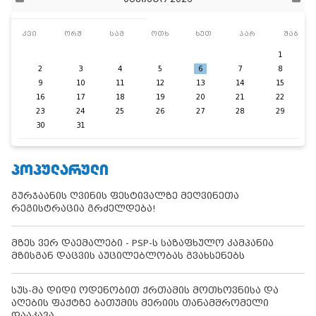
კვი
ორშ
სამ
ოთხ
ხუთ
პარ
შაბ
1
2
3
4
5
6
7
8
9
10
11
12
13
14
15
16
17
18
19
20
21
22
23
24
25
26
27
28
29
30
31
ᲞᲝᲞᲣᲚᲐᲠᲣᲚᲘ
გურჯაანის ღვინის ფესტივალზე მეღვინეთა
რეგისტრაცია გრძელდება!
მზეს ვერ დაემალები - PSP-ს საზაფხულო კამპანია
მზისგან დაცვის აუცილებლობას გვახსენებს
სუს-მა დიდი ოდენობით ქრთამის მოთხოვნისა და
აღების ფაქტზე ბათუმის მერიის თანამშრომელი
დააკავა