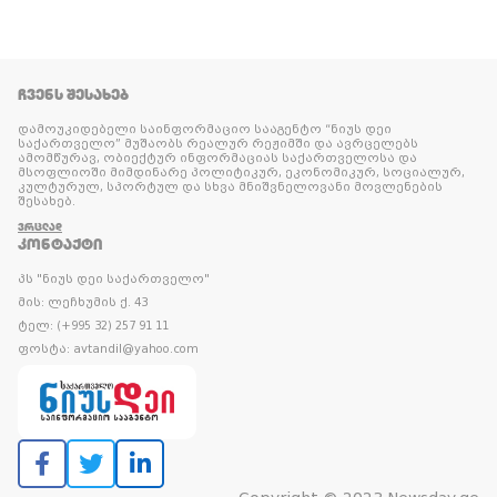
ᲩᲕᲔᲜᲡ ᲨᲔᲡᲐᲮᲔᲑ
დამოუკიდებელი საინფორმაციო სააგენტო “ნიუს დეი
საქართველო” მუშაობს რეალურ რეჟიმში და ავრცელებს
ამომწურავ, ობიექტურ ინფორმაციას საქართველოსა და
მსოფლიოში მიმდინარე პოლიტიკურ, ეკონომიკურ, სოციალურ,
კულტურულ, სპორტულ და სხვა მნიშვნელოვანი მოვლენების
შესახებ.
ᲕᲠᲪᲚᲐᲓ
ᲙᲝᲜᲢᲐᲥᲢᲘ
პს "ნიუს დეი საქართველო"
მის: ლეჩხუმის ქ. 43
ტელ: (+995 32) 257 91 11
ფოსტა: avtandil@yahoo.com