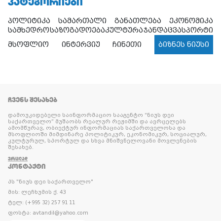
ᲙᲐᲢᲔᲒᲝᲠᲘᲔᲑᲘ
პოლიტიკა
სამართალი
განათლება
ეკონომიკა
სამხედრო
საზოგადოება
კულტურა
ჯანდაცვა
სპორტი
მსოფლიო
ინტერვიუ
ჩინეთი
ბიზნეს ნიუსი
ᲩᲕᲔᲜᲡ ᲨᲔᲡᲐᲮᲔᲑ
დამოუკიდებელი საინფორმაციო სააგენტო “ნიუს დეი
საქართველო” მუშაობს რეალურ რეჟიმში და ავრცელებს
ამომწურავ, ობიექტურ ინფორმაციას საქართველოსა და
მსოფლიოში მიმდინარე პოლიტიკურ, ეკონომიკურ, სოციალურ,
კულტურულ, სპორტულ და სხვა მნიშვნელოვანი მოვლენების
შესახებ.
ᲕᲠᲪᲚᲐᲓ
ᲙᲝᲜᲢᲐᲥᲢᲘ
პს "ნიუს დეი საქართველო"
მის: ლეჩხუმის ქ. 43
ტელ: (+995 32) 257 91 11
ფოსტა: avtandil@yahoo.com