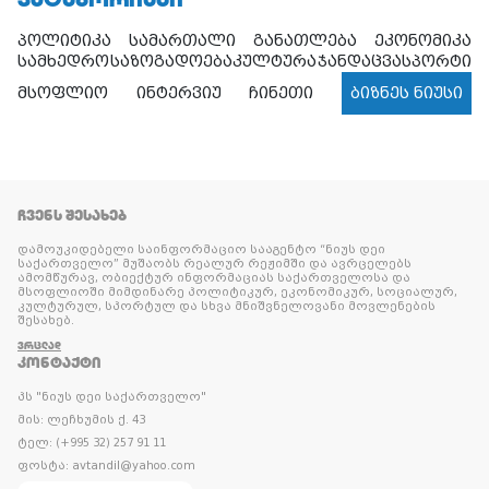
პოლიტიკა
სამართალი
განათლება
ეკონომიკა
სამხედრო
საზოგადოება
კულტურა
ჯანდაცვა
სპორტი
მსოფლიო
ინტერვიუ
ჩინეთი
ბიზნეს ნიუსი
ᲩᲕᲔᲜᲡ ᲨᲔᲡᲐᲮᲔᲑ
დამოუკიდებელი საინფორმაციო სააგენტო “ნიუს დეი
საქართველო” მუშაობს რეალურ რეჟიმში და ავრცელებს
ამომწურავ, ობიექტურ ინფორმაციას საქართველოსა და
მსოფლიოში მიმდინარე პოლიტიკურ, ეკონომიკურ, სოციალურ,
კულტურულ, სპორტულ და სხვა მნიშვნელოვანი მოვლენების
შესახებ.
ᲕᲠᲪᲚᲐᲓ
ᲙᲝᲜᲢᲐᲥᲢᲘ
პს "ნიუს დეი საქართველო"
მის: ლეჩხუმის ქ. 43
ტელ: (+995 32) 257 91 11
ფოსტა: avtandil@yahoo.com