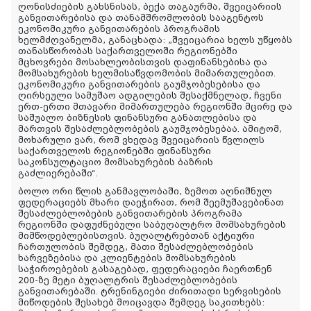
ღონისძიების
გახსნისას
,
ბექა
თაგაურმა
,
შვეიცარიის
განვითარებისა
და
თანამშრომლობის
სააგენტოს
ეკონომიკური
განვითარების
პროგრამის
ხელმძღვანელმა
,
განაცხადა
:
„
შვეიცარია
ხელს
უწყობს
თანასწორობას
საქართველოში
რეგიონებში
მცხოვრები
მოსახლეობისთვის
დაფინანსებისა
და
მომსახურების
ხელმისაწვდომობის მიმართულებით
.
ეკონომიკური
განვითარების
გაუმჯობესებისა
და
ღირსეული
სამუშაო
ადგილების
შესაქმნელად
,
ჩვენი
ერთ
-
ერთი
მთავარი
მიმართულება
რეგიონში
მცირე
და
საშუალო
ბიზნესის
ფინანსური
განათლებისა
და
მართვის
შესაძლებლობების
გაუმჯობესებაა
.
ამიტომ
,
მოხარული
ვარ
,
რომ
ვხედავ
შვეიცარიის
წვლილს
საქართველოს
რეგიონებში ფინანსური
საკონსულტაციო
მომსახურების
ბაზრის
გაძლიერებაში“.
ბოლო
ორი
წლის
განმავლობაში
,
ზემოთ აღნიშნულ
ფედერაციებს მხარი დაეჭირათ, რომ შეემუშავებინათ
შესაძლებლობების განვითარების პროგრამა
რეგიონში
დაფუძნებული
საბუღალტრო
მომსახურების
მიმწოდებლებისთვის. ბუღალტრებთან
აქტიური
ჩართულობის
შემდეგ,
მათი
შესაძლებლობების
ხარვეზებისა
და
კლიენტების
მომსახურების
საჭიროებების
გასაგებად
,
ფედერაციები
ჩაერთნენ
200-
ზე
მეტი
ბუღალტრის
შესაძლებლობების
განვითარებაში
.
ტრენინგიები
ძირითადი
სერვისების
მიწოდების
შესახებ მოიცავდა შემდეგ საკითხებს: