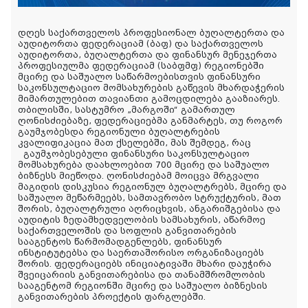
დღეს საქართველოს პროფესიონალ ბუღალტერთა და
აუდიტორთა ფედერაციამ
(
ბაფ
)
და
საქართველოს
აუდიტორთა
,
ბუღალტერთა
და
ფინანსურ
მენეჯერთა
პროფესიულმა ფედერაციამ
(
საბფმფ
)
რეგიონებში
მცირე
და
საშუალო
საწარმოებისთვის
ფინანსური
საკონსულტაციო
მომსახურების
გაწევის
მხარდაჭერის
მიმართულებით თავიანთი გამოცდილება გააზიარეს.
თბილისში
,
სასტუმრო
„
მარგოში“
გამართულ
ღონისძიებაზე
,
ფედერაციებმა
განმარტეს
,
თუ
როგორ
გაუმჯობესდა
რეგიონული
ბუღალტრების
კვალიფიკაცია მათ
ქსელებში
,
მას შემდეგ, რაც
გაუმჯობესებული
ფინანსური
საკონსულტაციო
მომსახურება
დაახლოებით
700
მცირე
და
საშუალო
ბიზნესს მიეწოდა.
ღონისძიებამ მოიცვა მრგვალი
მაგიდის დისკუსია რეგიონულ ბუღალტრებს, მცირე და
საშუალო მეწარმეებს, სამთავრობო სტრუქტურის, მათ
შორის, ბუღალტრული აღრიცხვის, ანგარიშგებისა და
აუდიტის ზედამხედველობის სამსახურის, აწარმოე
საქართველოშის და სოფლის განვითარების
სააგენტოს წარმომადგენლებს, ფინანსურ
ინსტიტუტებსა და საერთაშორისო ორგანიზაციებს
შორის.
ფედერაციებს
ინიციატივაში
მხარი
დაუჭირა
შვეიცარიის
განვითარებისა
და
თანამშრომლობის
სააგენტომ
რეგიონში
მცირე
და
საშუალო
ბიზნესის
განვითარების
პროექტის
ფარგლებში
.