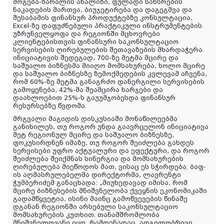
მოგება
-
ზარალის
ანალიზი
,
ფულადი
სახსრების
ნაკადების
მართვა
,
ბიუჯეტირება
და
დაგეგმვა
და
შესაბამის
ფინანსურ
პროდუქტებზე
კონსულტაცია
,
Excel-
ზე
დაფუძნებული
პრაქტიკული
ინსტრუმენტების
უზრუნველყოფა
და
რეგიონში მცხოვრები
კლიენტებისთვის
ფინანსური
საკონსულტაციო
სერვისების
ღირებულების
შეთავაზების
მხარდაჭერა.
ინიციატივის შედეგად,
700-
ზე
მეტმა
მცირე
და
საშუალო
ბიზნესმა
მიიღო
მომსახურება
,
ხოლო
მცირე
და
საშუალო
ბიზნესზე
ზემოქმედების
კვლევამ
აჩვენა
,
რომ
60%-
ზე
მეტმა
განაგრძო
დანერგილი
სერვისების
გამოყენება
, 42%-
მა
შეამცირა
ხარჯები
და
დაახლოებით
25%-
ს გაუუმჯობესდა ფინანსურ
რესურსებზე
წვდომა
.
მრგვალი
მაგიდის
დისკუსიაში მონაწილეებმა
განიხილეს
,
თუ
როგორ
უნდა
გაავრცელონ
ინიციატივა
მეტ
რეგიონულ
მცირე
და
საშუალო
ბიზნესზე
,
ფოკუსირდნენ
იმაზე
,
თუ
როგორ
შეიძლება
გახდეს
სერვისები
უფრო
აქტუალური
და
ეფექტური
,
და
როგორ
შეიძლება
შეიქმნას
სინერგია
და
მომსახურების
ღირებულება
მიეწოდოს
მათ
,
ვისაც
ეს
სჭირდება
.
ბაფ-
ი
ს
აღმასრულებელმა
დირექტორმა
,
ლავრენტი
ჭუმბერიძემ
განაცხადა
: „
მიუხედავად იმისა, რომ
მცირე
ბიზნესების
მნიშვნელობა
ქვეყნის
ეკონომიკაში
გადამწყვეტია
,
ისინი
მაინც
გამოწვევების
წინაშე
დგანან
რეგიონში
არსებული
საკონსულტაციო
მომსახურების
კუთხით
.
თანამშრომლობა
მნიშვნელოვანი
იყო
,
რამდენადაც,
ადგილობრივი