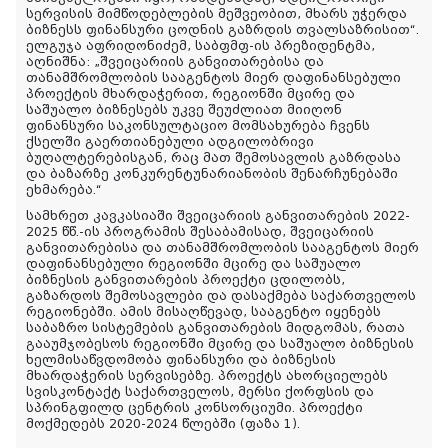
სერვისის
მიმწოდებლების
მეშვეობით, მხარს
უჭერდა
ბიზნესს
ფინანსური
ცოდნის
გაზრდის
თვალსაზრისით
“.
ელგუჯა
აფრიდონიძემ
,
საბფმფ
-
ის
პრეზიდენტმა
,
აღნიშნა:
„
შვეიცარიის განვითარებისა და
თანამშრომლობის სააგენტოს მიერ დაფინანსებული
პროექტის მხარდაჭერით, რეგიონში
მცირე
და
საშუალო
ბიზნესებს
უკვე
შეუძლიათ
მიიღონ
ფინანსური
საკონსულტაციო
მომსახურება
ჩვენს
ქსელში
გაერთიანებული
ადგილობრივი
ბუღალტერებისგან
,
რაც
მათ
შემოსავლის გაზრდასა
და
ბაზარზე
კონკურენტუნარიანობის შენარჩუნებაში
ეხმარება.“
სამხრეთ კავკასიაში შვეიცარიის განვითარების 2022-
2025 წწ.-ის პროგრამის შესაბამისად
,
შვეიცარიის
განვითარებისა და
თანამშრომლობის
სააგენტოს
მიერ
დაფინანსებული
რეგიონში
მცირე
და
საშუალო
ბიზნესის
განვითარების
პროექტი
ცდილობს
,
გაზარდოს
შემოსავლები
და
დასაქმება
საქართველოს
რეგიონებში
.
ამის მისაღწევად,
სააგენტო იყენებს
საბაზრო
სისტემების
განვითარების
მიდგომას, რათა
გააუმჯობესოს
რეგიონში
მცირე
და
საშუალო
ბიზნესის
ხელმისაწვდომობა
ფინანსური
და
ბიზნესის
მხარდაჭერის
სერვისებზე
.
პროექტს
ახორციელებს
სვისკონტაქტ საქართველოს
,
მერსი ქორფსის
და
სპრინგფილდ ცენტრის
კონსორციუმი
.
პროექტი
მოქმედებს
2020-2024
წლებში
(
ფაზა
1).