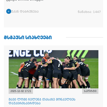
უკან დაბრუნება
ნანახია:
1447
ᲛᲡᲒᲐᲕᲡᲘ ᲡᲘᲐᲮᲚᲔᲔᲑᲘ
2025-12-02 17:21
სპორტი
შავი ლომი ჩელენჯ თასაზე მონპელიეს
დაუპირისპირდება