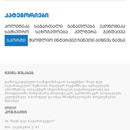
ᲙᲐᲢᲔᲒᲝᲠᲘᲔᲑᲘ
პოლიტიკა
სამართალი
განათლება
ეკონომიკა
სამხედრო
საზოგადოება
კულტურა
ჯანდაცვა
სპორტი
მსოფლიო
ინტერვიუ
ჩინეთი
ბიზნეს ნიუსი
ᲩᲕᲔᲜᲡ ᲨᲔᲡᲐᲮᲔᲑ
დამოუკიდებელი საინფორმაციო სააგენტო “ნიუს დეი
საქართველო” მუშაობს რეალურ რეჟიმში და ავრცელებს
ამომწურავ, ობიექტურ ინფორმაციას საქართველოსა და
მსოფლიოში მიმდინარე პოლიტიკურ, ეკონომიკურ, სოციალურ,
კულტურულ, სპორტულ და სხვა მნიშვნელოვანი მოვლენების
შესახებ.
ᲕᲠᲪᲚᲐᲓ
ᲙᲝᲜᲢᲐᲥᲢᲘ
პს "ნიუს დეი საქართველო"
მის: ლეჩხუმის ქ. 43