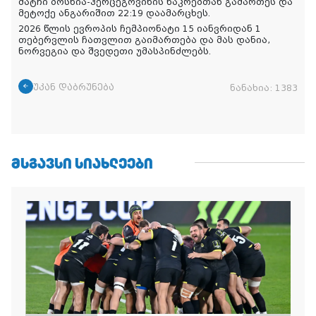
მატჩი ბოსნია-ჰერცეგოვინის ნაკრებთან გამართეს და
მეტოქე ანგარიშით 22:19 დაამარცხეს.
2026 წლის ევროპის ჩემპიონატი 15 იანვრიდან 1
თებერვლის ჩათვლით გაიმართება და მას დანია,
ნორვეგია და შვედეთი უმასპინძლებს.
უკან დაბრუნება
ნანახია:
1383
ᲛᲡᲒᲐᲕᲡᲘ ᲡᲘᲐᲮᲚᲔᲔᲑᲘ