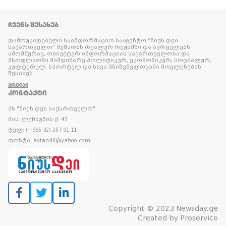
ᲩᲕᲔᲜᲡ ᲨᲔᲡᲐᲮᲔᲑ
დამოუკიდებელი საინფორმაციო სააგენტო “ნიუს დეი
საქართველო” მუშაობს რეალურ რეჟიმში და ავრცელებს
ამომწურავ, ობიექტურ ინფორმაციას საქართველოსა და
მსოფლიოში მიმდინარე პოლიტიკურ, ეკონომიკურ, სოციალურ,
კულტურულ, სპორტულ და სხვა მნიშვნელოვანი მოვლენების
შესახებ.
ᲕᲠᲪᲚᲐᲓ
ᲙᲝᲜᲢᲐᲥᲢᲘ
პს "ნიუს დეი საქართველო"
მის: ლეჩხუმის ქ. 43
ტელ: (+995 32) 257 91 11
ფოსტა: avtandil@yahoo.com
Copyright © 2023 Newsday.ge
Created by
Proservice