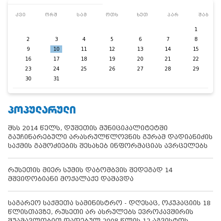
კვი
ორშ
სამ
ოთხ
ხუთ
პარ
შაბ
1
2
3
4
5
6
7
8
9
10
11
12
13
14
15
16
17
18
19
20
21
22
23
24
25
26
27
28
29
30
31
ᲞᲝᲞᲣᲚᲐᲠᲣᲚᲘ
შსს 2014 წელს, დუშეთის მუნიციპალიტეტში
გაუჩინარებული არასრულწლოვნის გურამ დადიანიძის
საქმის გამოძიების შესახებ ინფორმაციას ავრცელებს
რუსეთის მიერ სუმის დაბომბვის შედეგად 14
მშვიდობიანი მოქალაქე დაშავდა
საგარეო საქმეთა სამინისტრო - დღესაც, ოკუპაციის 18
წლისთავზე, რუსეთი არ ასრულებს ევროკავშირის
შუამავლობით დადებულ 2008 წლის 12 აგვისტოს