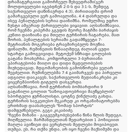
დრამატურგიით გამორჩეულ შეხვედრაში(ჯერ
მოლდოველები იგებდნენ 2:0-ს და 3:1-ს, შემდეგ
საქართველო დაწინაურდა 4:3), ძირითადმა დრომ
გამარჯვებული ვერ გამოავლინა, 4:4 დასრულდა და
ისევ პენალტების სერია დაინიშნა, რომელშიც უფრო
ზუსტი ამჯერად ქართველები ვიყავით. აღსანიშნავია,
რომ ჩვენმა კიპერმა ჯგუფის მეორე მატჩში ბარძაყის
კუნთი დაიზიანა და მთელი ტურნირის ჩატარება, მათ
შორის, პენალტების სერიაში გადამწყვეტი 7-
მეტრიანის მოგერიება ტრავმირებულს მოუწია.
ფინალში, რუმინეთის წინააღმდეგ ძალიან ცუდი
სტარტი გამოგვივიდა. მეტოქემ სწრაფი გოლების
გატანა მოახერხა, კომფორტული 3-ბურთიანი
უპირატესობა მიიღო და დიდი მცდელობების
მიუხედავად, მდგომარეობის გამოსწორება ვეღარ
შევძელით. რუმინელებმა 7:4 გაიმარჯვეს და პირველი
ადგილი დაიკავეს, საქართველოს მედიანაკრები კი
ვიცეჩემპიონის ტიტულს დასჯერდა.
აღსანიშნავია, რომ ტურნირის ბომბარდირი 9
გატანილი გოლით "საზოგადოებრივი მაუწყებლის"
სპორტული ჟურნალისტი, ცოტნე ქინქლაძე გახდა,
ტურნირის საუკეთესო მეკარედ კი ორგანიზატორებმა
ერთხმად დაასახელეს "ნომად სპორტის"
დამფუძნებელი, გეგი კიკაბიძე.
"ჩვენი მიზანი - გაგვეუმჯობესებინა წინა წლის შედეგი,
მიღწეულია. შარშანდელთან შედარებით 1 პოზიციით
მაღლა ავიწიეთ და ვერცხლის მედლები მოვიპოვეთ.
თუმცა, ეს, რა თქმა უნდა, არ იყო ჩვენი მაქსიმუმი და