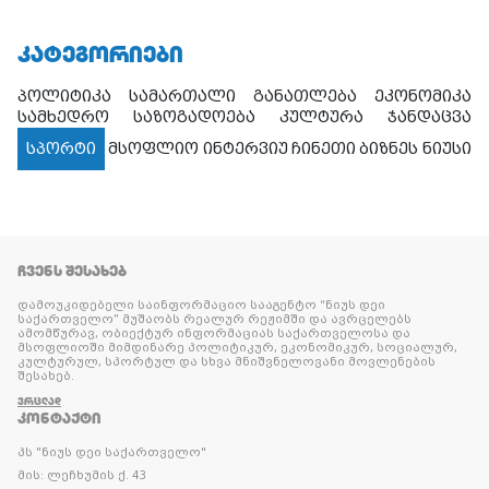
ᲙᲐᲢᲔᲒᲝᲠᲘᲔᲑᲘ
პოლიტიკა
სამართალი
განათლება
ეკონომიკა
სამხედრო
საზოგადოება
კულტურა
ჯანდაცვა
სპორტი
მსოფლიო
ინტერვიუ
ჩინეთი
ბიზნეს ნიუსი
ᲩᲕᲔᲜᲡ ᲨᲔᲡᲐᲮᲔᲑ
დამოუკიდებელი საინფორმაციო სააგენტო “ნიუს დეი
საქართველო” მუშაობს რეალურ რეჟიმში და ავრცელებს
ამომწურავ, ობიექტურ ინფორმაციას საქართველოსა და
მსოფლიოში მიმდინარე პოლიტიკურ, ეკონომიკურ, სოციალურ,
კულტურულ, სპორტულ და სხვა მნიშვნელოვანი მოვლენების
შესახებ.
ᲕᲠᲪᲚᲐᲓ
ᲙᲝᲜᲢᲐᲥᲢᲘ
პს "ნიუს დეი საქართველო"
მის: ლეჩხუმის ქ. 43