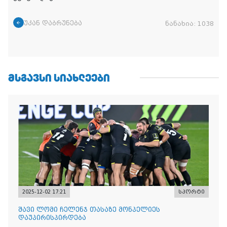
უკან დაბრუნება
ნანახია:
1038
ᲛᲡᲒᲐᲕᲡᲘ ᲡᲘᲐᲮᲚᲔᲔᲑᲘ
2025-12-02 17:21
სპორტი
შავი ლომი ჩელენჯ თასაზე მონპელიეს
დაუპირისპირდება