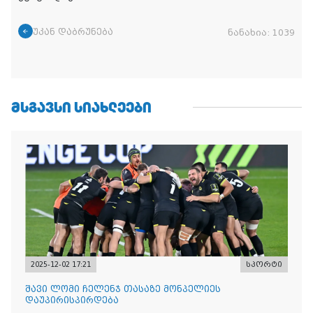
უკან დაბრუნება
ნანახია:
1039
ᲛᲡᲒᲐᲕᲡᲘ ᲡᲘᲐᲮᲚᲔᲔᲑᲘ
2025-12-02 17:21
სპორტი
შავი ლომი ჩელენჯ თასაზე მონპელიეს
დაუპირისპირდება