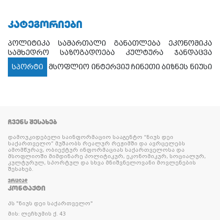
ᲙᲐᲢᲔᲒᲝᲠᲘᲔᲑᲘ
პოლიტიკა
სამართალი
განათლება
ეკონომიკა
სამხედრო
საზოგადოება
კულტურა
ჯანდაცვა
სპორტი
მსოფლიო
ინტერვიუ
ჩინეთი
ბიზნეს ნიუსი
ᲩᲕᲔᲜᲡ ᲨᲔᲡᲐᲮᲔᲑ
დამოუკიდებელი საინფორმაციო სააგენტო “ნიუს დეი
საქართველო” მუშაობს რეალურ რეჟიმში და ავრცელებს
ამომწურავ, ობიექტურ ინფორმაციას საქართველოსა და
მსოფლიოში მიმდინარე პოლიტიკურ, ეკონომიკურ, სოციალურ,
კულტურულ, სპორტულ და სხვა მნიშვნელოვანი მოვლენების
შესახებ.
ᲕᲠᲪᲚᲐᲓ
ᲙᲝᲜᲢᲐᲥᲢᲘ
პს "ნიუს დეი საქართველო"
მის: ლეჩხუმის ქ. 43