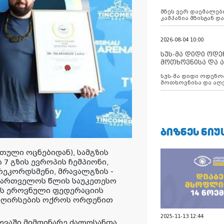
აუცილებლობას გ
მზეს ვერ დაემალები
კამპანია მზისგან 
გვახსენებს
2026-08-04 10:00
სუს-მა დიდი ოდ
მოთხოვნისა და ა
ბათუმის მერიის
სუს-მა დიდი ოდენობით ქრთამის
დააკავა
მოთხოვნისა და აღე
მერიის თანამშრომ
ᲑᲘᲖᲜᲔᲡ ᲜᲘᲣ
თული ოცნებიდან), სამგზის
7 გზის ევროპის ჩემპიონი,
ეკორდსმენი, მრავალგზის -
ქართველოს წლის საუკეთესო
ს ეროვნული ფედერაციის
 ღირსების ოქროს ორდენით
2025-11-13 12:44
აში მიმდინარე ძალოსანთა