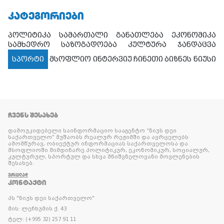
ᲙᲐᲢᲔᲒᲝᲠᲘᲔᲑᲘ
პოლიტიკა
სამართალი
განათლება
ეკონომიკა
სამხედრო
საზოგადოება
კულტურა
ჯანდაცვა
სპორტი
მსოფლიო
ინტერვიუ
ჩინეთი
ბიზნეს ნიუსი
ᲩᲕᲔᲜᲡ ᲨᲔᲡᲐᲮᲔᲑ
დამოუკიდებელი საინფორმაციო სააგენტო “ნიუს დეი
საქართველო” მუშაობს რეალურ რეჟიმში და ავრცელებს
ამომწურავ, ობიექტურ ინფორმაციას საქართველოსა და
მსოფლიოში მიმდინარე პოლიტიკურ, ეკონომიკურ, სოციალურ,
კულტურულ, სპორტულ და სხვა მნიშვნელოვანი მოვლენების
შესახებ.
ᲕᲠᲪᲚᲐᲓ
ᲙᲝᲜᲢᲐᲥᲢᲘ
პს "ნიუს დეი საქართველო"
მის: ლეჩხუმის ქ. 43
ტელ: (+995 32) 257 91 11