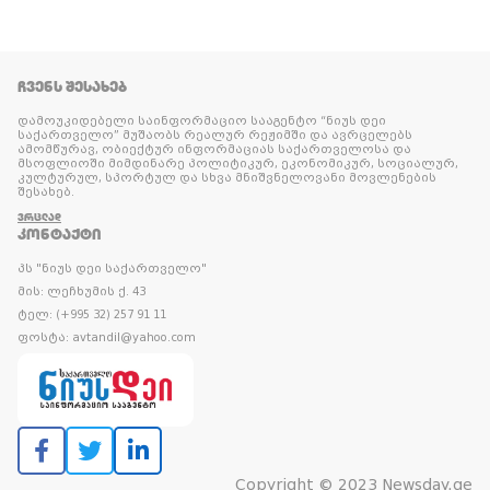
ᲩᲕᲔᲜᲡ ᲨᲔᲡᲐᲮᲔᲑ
დამოუკიდებელი საინფორმაციო სააგენტო “ნიუს დეი
საქართველო” მუშაობს რეალურ რეჟიმში და ავრცელებს
ამომწურავ, ობიექტურ ინფორმაციას საქართველოსა და
მსოფლიოში მიმდინარე პოლიტიკურ, ეკონომიკურ, სოციალურ,
კულტურულ, სპორტულ და სხვა მნიშვნელოვანი მოვლენების
შესახებ.
ᲕᲠᲪᲚᲐᲓ
ᲙᲝᲜᲢᲐᲥᲢᲘ
პს "ნიუს დეი საქართველო"
მის: ლეჩხუმის ქ. 43
ტელ: (+995 32) 257 91 11
ფოსტა: avtandil@yahoo.com
Copyright © 2023 Newsday.ge