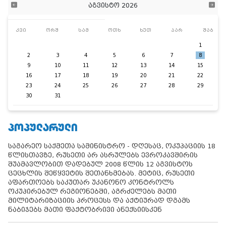
აგვისტო 2026
კვი
ორშ
სამ
ოთხ
ხუთ
პარ
შაბ
1
2
3
4
5
6
7
8
9
10
11
12
13
14
15
16
17
18
19
20
21
22
23
24
25
26
27
28
29
30
31
ᲞᲝᲞᲣᲚᲐᲠᲣᲚᲘ
საგარეო საქმეთა სამინისტრო - დღესაც, ოკუპაციის 18
წლისთავზე, რუსეთი არ ასრულებს ევროკავშირის
შუამავლობით დადებულ 2008 წლის 12 აგვისტოს
ცეცხლის შეწყვეტის შეთანხმებას. მეტიც, რუსეთი
აფართოებს საკუთარ უკანონო კონტროლს
ოკუპირებულ რეგიონებში, აგრძელებს მათი
მილიტარიზაციის პროცესს და აქტიურად დგამს
ნაბიჯებს მათი ფაქტობრივი ანექსიისკენ