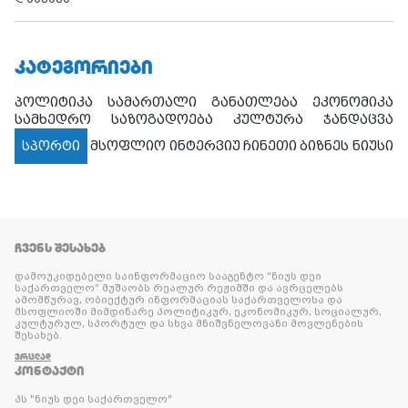
ᲙᲐᲢᲔᲒᲝᲠᲘᲔᲑᲘ
პოლიტიკა
სამართალი
განათლება
ეკონომიკა
სამხედრო
საზოგადოება
კულტურა
ჯანდაცვა
სპორტი
მსოფლიო
ინტერვიუ
ჩინეთი
ბიზნეს ნიუსი
ᲩᲕᲔᲜᲡ ᲨᲔᲡᲐᲮᲔᲑ
დამოუკიდებელი საინფორმაციო სააგენტო “ნიუს დეი
საქართველო” მუშაობს რეალურ რეჟიმში და ავრცელებს
ამომწურავ, ობიექტურ ინფორმაციას საქართველოსა და
მსოფლიოში მიმდინარე პოლიტიკურ, ეკონომიკურ, სოციალურ,
კულტურულ, სპორტულ და სხვა მნიშვნელოვანი მოვლენების
შესახებ.
ᲕᲠᲪᲚᲐᲓ
ᲙᲝᲜᲢᲐᲥᲢᲘ
პს "ნიუს დეი საქართველო"