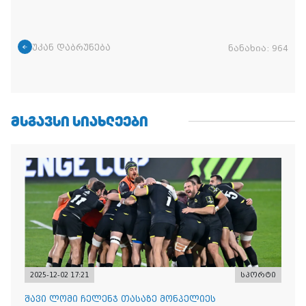
უკან დაბრუნება
ნანახია:
964
ᲛᲡᲒᲐᲕᲡᲘ ᲡᲘᲐᲮᲚᲔᲔᲑᲘ
2025-12-02 17:21
სპორტი
შავი ლომი ჩელენჯ თასაზე მონპელიეს