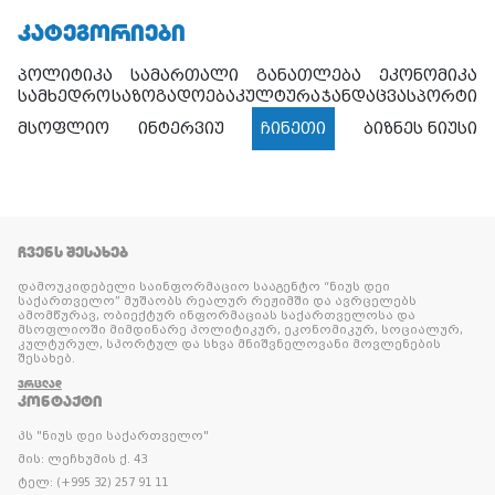
ᲙᲐᲢᲔᲒᲝᲠᲘᲔᲑᲘ
პოლიტიკა
სამართალი
განათლება
ეკონომიკა
სამხედრო
საზოგადოება
კულტურა
ჯანდაცვა
სპორტი
მსოფლიო
ინტერვიუ
ჩინეთი
ბიზნეს ნიუსი
ᲩᲕᲔᲜᲡ ᲨᲔᲡᲐᲮᲔᲑ
დამოუკიდებელი საინფორმაციო სააგენტო “ნიუს დეი
საქართველო” მუშაობს რეალურ რეჟიმში და ავრცელებს
ამომწურავ, ობიექტურ ინფორმაციას საქართველოსა და
მსოფლიოში მიმდინარე პოლიტიკურ, ეკონომიკურ, სოციალურ,
კულტურულ, სპორტულ და სხვა მნიშვნელოვანი მოვლენების
შესახებ.
ᲕᲠᲪᲚᲐᲓ
ᲙᲝᲜᲢᲐᲥᲢᲘ
პს "ნიუს დეი საქართველო"
მის: ლეჩხუმის ქ. 43
ტელ: (+995 32) 257 91 11