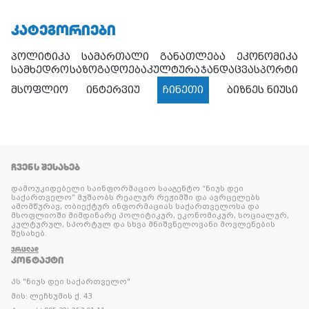
ᲙᲐᲢᲔᲒᲝᲠᲘᲔᲑᲘ
პოლიტიკა
სამართალი
განათლება
ეკონომიკა
სამხედრო
საზოგადოება
კულტურა
ჯანდაცვა
სპორტი
მსოფლიო
ინტერვიუ
ჩინეთი
ბიზნეს ნიუსი
ᲩᲕᲔᲜᲡ ᲨᲔᲡᲐᲮᲔᲑ
დამოუკიდებელი საინფორმაციო სააგენტო “ნიუს დეი
საქართველო” მუშაობს რეალურ რეჟიმში და ავრცელებს
ამომწურავ, ობიექტურ ინფორმაციას საქართველოსა და
მსოფლიოში მიმდინარე პოლიტიკურ, ეკონომიკურ, სოციალურ,
კულტურულ, სპორტულ და სხვა მნიშვნელოვანი მოვლენების
შესახებ.
ᲕᲠᲪᲚᲐᲓ
ᲙᲝᲜᲢᲐᲥᲢᲘ
პს "ნიუს დეი საქართველო"
მის: ლეჩხუმის ქ. 43