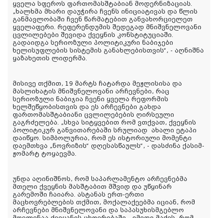
ყველა სფეროს ფართომასშტაბიან მოდერნიზაციას.
„ხალხმა მხარი დაუჭირა ჩვენს ინიციატივას და წლის
განმავლობაში ჩვენ წარმატებით განვახორციელეთ
ყველაფერი. რეფერენდუმის შედეგად მნიშვნელოვანი
ცვლილებები შევიდა ქვეყნის კონსტიტუციაში.
გადაიდგა სერიოზული პოლიტიკური ნაბიჯები
ხელისუფლების სისტემის განახლებისთვის“, - აღნიშნა
ყაზახეთის ლიდერმა.
მისივე თქმით, 19 მარტს ჩატარდა მეჟლისისა და
მასლიხატის მნიშვნელოვანი არჩევნები, რაც
სერიოზული ნაბიჯია ჩვენი ყველა რეფორმის
ხელშეწყობისთვის და ეს არჩევნები გახდა
ფართომასშტაბიანი ცვლილებების ღირსეული
გაგრძელება. „სხვა სიტყვებით რომ ვთქვათ,
ქვეყნის
პოლიტიკურ განვითარებაში სრულიად
ახალი ეტაპი
დაიწყო
. სიმბოლურია, რომ ეს ისტორიული მომენტი
დაემთხვა „ნოვრიზის“ დღესასწაულს“, - დასძინა ქასიმ-
ჟომარტ ტოყაევმა.
უნდა აღინიშნოს, რომ საპარლამენტო არჩევნებმა
მთელი ქვეყნის მასშტაბით მშვიდ და უწყინარ
გარემოში ჩაიარა. ასტანას ერთ-ერთი
მაცხოვრებლების თქმით, მოქალაქეებმა იციან, რომ
არჩევნები მნიშვნელოვანი და საპასუხისმგებლო
მოვლენაა ქვეყანის ცხოვრებაში. „იმედი მაქვს, რომ