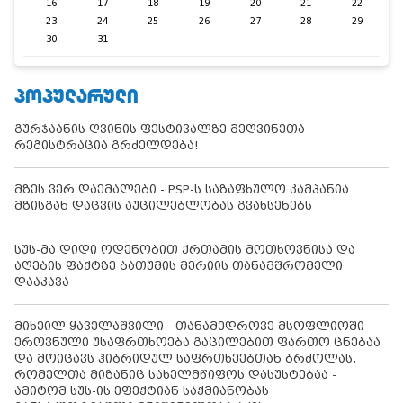
16
17
18
19
20
21
22
23
24
25
26
27
28
29
30
31
ᲞᲝᲞᲣᲚᲐᲠᲣᲚᲘ
გურჯაანის ღვინის ფესტივალზე მეღვინეთა
რეგისტრაცია გრძელდება!
მზეს ვერ დაემალები - PSP-ს საზაფხულო კამპანია
მზისგან დაცვის აუცილებლობას გვახსენებს
სუს-მა დიდი ოდენობით ქრთამის მოთხოვნისა და
აღების ფაქტზე ბათუმის მერიის თანამშრომელი
დააკავა
მიხეილ ყაველაშვილი - თანამედროვე მსოფლიოში
ეროვნული უსაფრთხოება გაცილებით ფართო ცნებაა
და მოიცავს ჰიბრიდულ საფრთხეებთან ბრძოლას,
რომელთა მიზანიც სახელმწიფოს დასუსტებაა -
ამიტომ სუს-ის ეფექტიან საქმიანობას