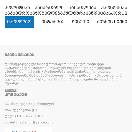
პოლიტიკა
სამართალი
განათლება
ეკონომიკა
სამხედრო
საზოგადოება
კულტურა
ჯანდაცვა
სპორტი
მსოფლიო
ინტერვიუ
ჩინეთი
ბიზნეს ნიუსი
ᲩᲕᲔᲜᲡ ᲨᲔᲡᲐᲮᲔᲑ
დამოუკიდებელი საინფორმაციო სააგენტო “ნიუს დეი
საქართველო” მუშაობს რეალურ რეჟიმში და ავრცელებს
ამომწურავ, ობიექტურ ინფორმაციას საქართველოსა და
მსოფლიოში მიმდინარე პოლიტიკურ, ეკონომიკურ, სოციალურ,
კულტურულ, სპორტულ და სხვა მნიშვნელოვანი მოვლენების
შესახებ.
ᲕᲠᲪᲚᲐᲓ
ᲙᲝᲜᲢᲐᲥᲢᲘ
პს "ნიუს დეი საქართველო"
მის: ლეჩხუმის ქ. 43
ტელ: (+995 32) 257 91 11
ფოსტა: avtandil@yahoo.com