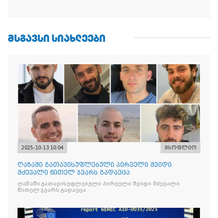
ᲛᲡᲒᲐᲕᲡᲘ ᲡᲘᲐᲮᲚᲔᲔᲑᲘ
2025-10-13 10:04
მსოფლიო
ღაზაში გათავისუფლებული პირველი შვიდი
მძევალი წითელ ჯვარს გადაეცა
ღაზაში გათავისუფლებული პირველი შვიდი მძევალი
წითელ ჯვარს გადაეცა