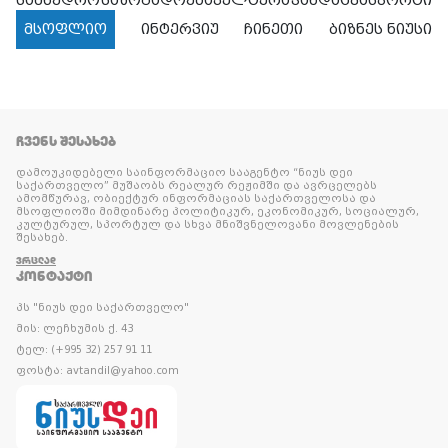
სამხედრო
საზოგადოება
კულტურა
ჯანდაცვა
სპორტი
მსოფლიო
ინტერვიუ
ჩინეთი
ბიზნეს ნიუსი
ᲩᲕᲔᲜᲡ ᲨᲔᲡᲐᲮᲔᲑ
დამოუკიდებელი საინფორმაციო სააგენტო “ნიუს დეი
საქართველო” მუშაობს რეალურ რეჟიმში და ავრცელებს
ამომწურავ, ობიექტურ ინფორმაციას საქართველოსა და
მსოფლიოში მიმდინარე პოლიტიკურ, ეკონომიკურ, სოციალურ,
კულტურულ, სპორტულ და სხვა მნიშვნელოვანი მოვლენების
შესახებ.
ᲕᲠᲪᲚᲐᲓ
ᲙᲝᲜᲢᲐᲥᲢᲘ
პს "ნიუს დეი საქართველო"
მის: ლეჩხუმის ქ. 43
ტელ: (+995 32) 257 91 11
ფოსტა: avtandil@yahoo.com