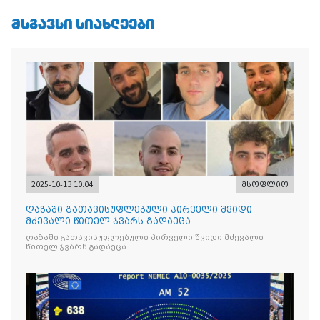
ᲛᲡᲒᲐᲕᲡᲘ ᲡᲘᲐᲮᲚᲔᲔᲑᲘ
2025-10-13 10:04
მსოფლიო
ღაზაში გათავისუფლებული პირველი შვიდი
მძევალი წითელ ჯვარს გადაეცა
ღაზაში გათავისუფლებული პირველი შვიდი მძევალი
წითელ ჯვარს გადაეცა