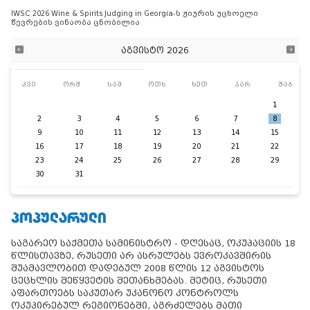
IWSC 2026 Wine & Spirits Judging in Georgia-ს ჟიურის უცხოელი
წევრების ვინაობა ცნობილია
აგვისტო 2026
კვი
ორშ
სამ
ოთხ
ხუთ
პარ
შაბ
1
2
3
4
5
6
7
8
9
10
11
12
13
14
15
16
17
18
19
20
21
22
23
24
25
26
27
28
29
30
31
ᲞᲝᲞᲣᲚᲐᲠᲣᲚᲘ
საგარეო საქმეთა სამინისტრო - დღესაც, ოკუპაციის 18
წლისთავზე, რუსეთი არ ასრულებს ევროკავშირის
შუამავლობით დადებულ 2008 წლის 12 აგვისტოს
ცეცხლის შეწყვეტის შეთანხმებას. მეტიც, რუსეთი
აფართოებს საკუთარ უკანონო კონტროლს
ოკუპირებულ რეგიონებში, აგრძელებს მათი