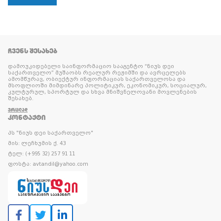
ᲩᲕᲔᲜᲡ ᲨᲔᲡᲐᲮᲔᲑ
დამოუკიდებელი საინფორმაციო სააგენტო “ნიუს დეი
საქართველო” მუშაობს რეალურ რეჟიმში და ავრცელებს
ამომწურავ, ობიექტურ ინფორმაციას საქართველოსა და
მსოფლიოში მიმდინარე პოლიტიკურ, ეკონომიკურ, სოციალურ,
კულტურულ, სპორტულ და სხვა მნიშვნელოვანი მოვლენების
შესახებ.
ᲕᲠᲪᲚᲐᲓ
ᲙᲝᲜᲢᲐᲥᲢᲘ
პს "ნიუს დეი საქართველო"
მის: ლეჩხუმის ქ. 43
ტელ: (+995 32) 257 91 11
ფოსტა: avtandil@yahoo.com