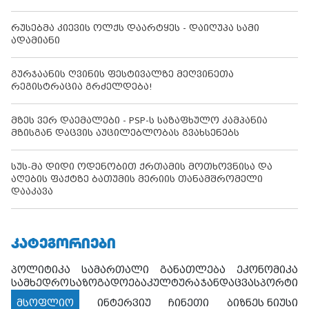
რუსებმა კიევის ოლქს დაარტყეს - დაიღუპა სამი
ადამიანი
გურჯაანის ღვინის ფესტივალზე მეღვინეთა
რეგისტრაცია გრძელდება!
მზეს ვერ დაემალები - PSP-ს საზაფხულო კამპანია
მზისგან დაცვის აუცილებლობას გვახსენებს
სუს-მა დიდი ოდენობით ქრთამის მოთხოვნისა და
აღების ფაქტზე ბათუმის მერიის თანამშრომელი
დააკავა
ᲙᲐᲢᲔᲒᲝᲠᲘᲔᲑᲘ
პოლიტიკა
სამართალი
განათლება
ეკონომიკა
სამხედრო
საზოგადოება
კულტურა
ჯანდაცვა
სპორტი
მსოფლიო
ინტერვიუ
ჩინეთი
ბიზნეს ნიუსი