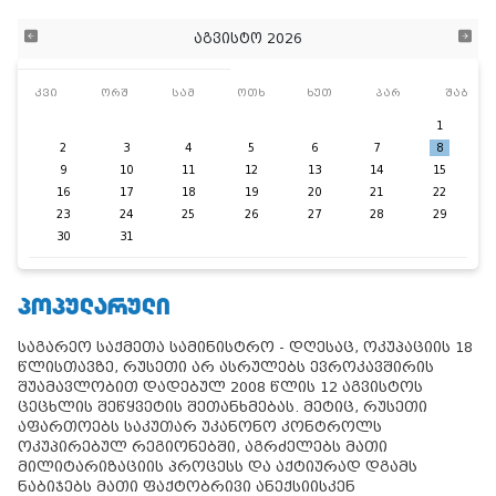
აგვისტო 2026
კვი
ორშ
სამ
ოთხ
ხუთ
პარ
შაბ
1
2
3
4
5
6
7
8
9
10
11
12
13
14
15
16
17
18
19
20
21
22
23
24
25
26
27
28
29
30
31
ᲞᲝᲞᲣᲚᲐᲠᲣᲚᲘ
საგარეო საქმეთა სამინისტრო - დღესაც, ოკუპაციის 18
წლისთავზე, რუსეთი არ ასრულებს ევროკავშირის
შუამავლობით დადებულ 2008 წლის 12 აგვისტოს
ცეცხლის შეწყვეტის შეთანხმებას. მეტიც, რუსეთი
აფართოებს საკუთარ უკანონო კონტროლს
ოკუპირებულ რეგიონებში, აგრძელებს მათი
მილიტარიზაციის პროცესს და აქტიურად დგამს
ნაბიჯებს მათი ფაქტობრივი ანექსიისკენ