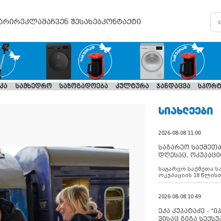
არი
რეკლამა
ჩვენ შესახებ
კონტაქტი
კა
სამხედრო
საზოგადოება
კულტურა
ჯანდაცვა
სპორტ
ᲡᲘᲐᲮᲚᲔᲔᲑᲘ
2026-08-08 11:00
საგარეო საქმეთა
დღესაც, ოკუპაცი
რუსეთი არ ასრუ
საგარეო საქმეთა ს
შუამავლ
ოკუპაციის 18 წლის
ასრულებს ევროკავ
დადებულ 2008 წლის
შეწყვეტის შეთანხმე
2026-08-08 10:49
აფართოებს საკუთ
ოკუპირებულ რეგიონ
ეკა კუპატაძე - "
მილიტარიზაციის პ
ვისაც გიგა სექს
დგამს ნაბიჯებს მა